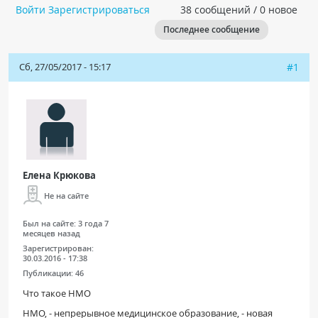
Войти
Зарегистрироваться
38 сообщений / 0 новое
Чат RADIOMED
Последнее сообщение
ОБРАЗОВАНИЕ
Сб, 27/05/2017 - 15:17
#1
Интерактивные задания
Презентации
Публикации
Видео
Журнал "Лучевая диагностика и терапия"
Елена Крюкова
Не на сайте
Был на сайте:
3 года 7
месяцев назад
Зарегистрирован:
30.03.2016 - 17:38
Публикации:
46
Что такое НМО
КНИЖНЫЙ МАГАЗИН
НМО, - непрерывное медицинское образование, - новая