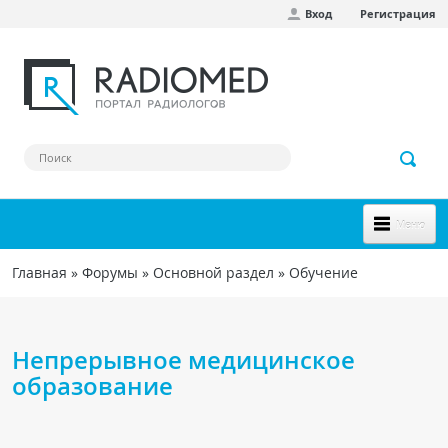
Вход
Регистрация
Перейти к основному содержанию
Меню
НОВОЕ НА САЙТЕ
Главная
»
Форумы
»
Основной раздел
»
Обучение
Вы здесь
СООБЩЕСТВО
Клинические наблюдения
Непрерывное медицинское
Форум
образование
Наш сборник ссылок