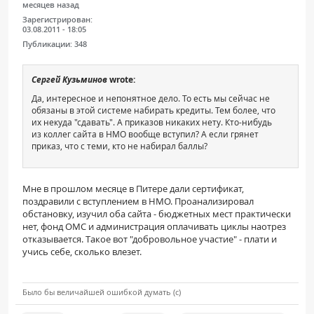
месяцев назад
Зарегистрирован:
03.08.2011 - 18:05
Публикации:
348
Сергей Кузьминов
wrote:
Да, интересное и непонятное дело. То есть мы сейчас не
обязаны в этой системе набирать кредиты. Тем более, что
их некуда "сдавать". А приказов никаких нету. Кто-нибудь
из коллег сайта в НМО вообще вступил? А если грянет
приказ, что с теми, кто не набирал баллы?
Мне в прошлом месяце в Питере дали сертификат,
поздравили с вступлением в НМО. Проанализировал
обстановку, изучил оба сайта - бюджетных мест практически
нет, фонд ОМС и администрация оплачивать циклы наотрез
отказывается. Такое вот "добровольное участие" - плати и
учись себе, сколько влезет.
Было бы величайшей ошибкой думать (с)