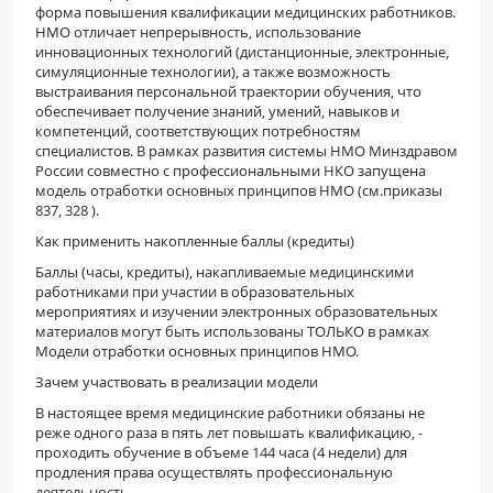
форма повышения квалификации медицинских работников.
ПАЦИЕНТАМ
НМО отличает непрерывность, использование
инновационных технологий (дистанционные, электронные,
симуляционные технологии), а также возможность
Где пройти обследование
выстраивания персональной траектории обучения, что
Компьютерная томография (КТ)
обеспечивает получение знаний, умений, навыков и
компетенций, соответствующих потребностям
Магнитно-резонансная томография (МРТ)
специалистов. В рамках развития системы НМО Минздравом
России совместно с профессиональными НКО запущена
Спросить врача
модель отработки основных принципов НМО (см.приказы
837, 328 ).
ПОМОЩЬ
Как применить накопленные баллы (кредиты)
Баллы (часы, кредиты), накапливаемые медицинскими
работниками при участии в образовательных
мероприятиях и изучении электронных образовательных
материалов могут быть использованы ТОЛЬКО в рамках
Модели отработки основных принципов НМО.
Зачем участвовать в реализации модели
В настоящее время медицинские работники обязаны не
реже одного раза в пять лет повышать квалификацию, -
проходить обучение в объеме 144 часа (4 недели) для
продления права осуществлять профессиональную
деятельность.