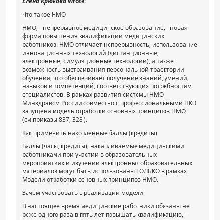
Елена Крюкова
wrote:
Что такое НМО
НМО, - непрерывное медицинское образование, - новая
форма повышения квалификации медицинских
работников. НМО отличает непрерывность, использование
инновационных технологий (дистанционные,
электронные, симуляционные технологии), а также
возможность выстраивания персональной траектории
обучения, что обеспечивает получение знаний, умений,
навыков и компетенций, соответствующих потребностям
специалистов. В рамках развития системы НМО
Минздравом России совместно с профессиональными НКО
запущена модель отработки основных принципов НМО
(см.приказы 837, 328 ).
Как применить накопленные баллы (кредиты)
Баллы (часы, кредиты), накапливаемые медицинскими
работниками при участии в образовательных
мероприятиях и изучении электронных образовательных
материалов могут быть использованы ТОЛЬКО в рамках
Модели отработки основных принципов НМО.
Зачем участвовать в реализации модели
В настоящее время медицинские работники обязаны не
реже одного раза в пять лет повышать квалификацию, -