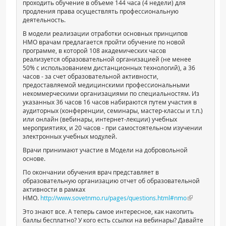
проходить обучение в объеме 144 часа (4 недели) для
продления права осуществлять профессиональную
деятельность.
В модели реализации отработки основных принципов
НМО врачам предлагается пройти обучение по новой
программе, в которой 108 академических часов
реализуется образовательной организацией (не менее
50% с использованием дистанционных технологий), а 36
часов - за счет образовательной активности,
предоставляемой медицинскими профессиональными
некоммерческими организациями по специальностям. Из
указанных 36 часов 16 часов набираются путем участия в
аудиторных (конференции, семинары, мастер-классы и т.п.)
или онлайн (вебинары, интернет-лекции) учебных
мероприятиях, и 20 часов - при самостоятельном изучении
электронных учебных модулей.
Врачи принимают участие в Модели на добровольной
основе.
По окончании обучения врач представляет в
образовательную организацию отчет об образовательной
активности в рамках
НМО.
http://www.sovetnmo.ru/pages/questions.html#nmo
Это знают все. А теперь самое интересное, как накопить
баллы бесплатно? У кого есть ссылки на вебинары? Давайте