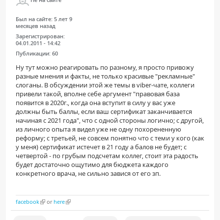
Был на сайте:
5 лет 9
месяцев назад
Зарегистрирован:
04.01.2011 - 14:42
Публикации:
60
Ну тут можно реагировать по разному, я просто привожу
разные мнения и факты, не только красивые "рекламные"
слоганы. В обсуждении этой же темы в viber-чате, коллеги
привели такой, вполне себе аргумент "правовая база
появится в 2020г., когда она вступит в силу у вас уже
должны быть баллы, если ваш сертификат заканчивается
начиная с 2021 года", что с одной стороны логично; с другой,
из личного опыта я видел уже не одну похорененную
реформу; с третьей, не совсем понятно что с теми у кого (как
у меня) сертификат истечет в 21 году а балов не будет; с
четвертой - по грубым подсчетам коллег, стоит эта радость
будет достаточно ощутимо для бюджета каждого
конкретного врача, не сильно завися от его зп.
facebook
or
here