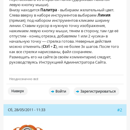
левую кнопку мыши).
Внизу находится
Палитра
- выбираем желательный цвет.
Слева вверху в наборе инструментов выбираем
Линия
(прямая); под набором инструментов кликаем ширину
линии. Ставим курсор в нужную точку изображения,
нажимаем левую кнопку мыши, тянем в сторону, там где её
отпустим - конец отрезка, добавляем 1 или 2 «усика» в
начальную точку ― стрелка готова. Неверные действия
можно отменить (
Ctrl
+
Z
), но не более 3х шагов. После того
как все стрелки нарисованы, файл сохраняем.
Размещать его на сайте (в своём комментарии) следует,
руководствуясь Инструкцией Администратора Сайта.
Неоднозначно всё
Наверх
Войти
Зарегистрироваться
Сб, 28/05/2011 - 11:33
#2