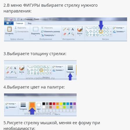
2.В меню ФИГУРЫ выбираете стрелку нужного
ПАЦИЕНТАМ
направления:
Где пройти обследование
Компьютерная томография (КТ)
Магнитно-резонансная томография (МРТ)
Спросить врача
3.Выбираете толщину стрелки:
ПОМОЩЬ
4.Выбираете цвет на палитре:
5.Рисуете стрелку мышкой, меняя ее форму при
необходимости: