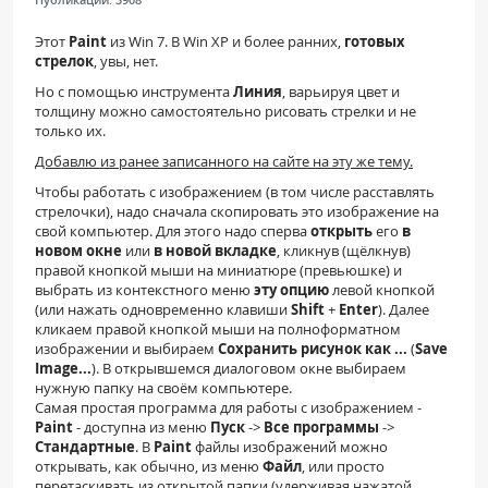
Этот
Paint
из
Win
7. В
Win
XP
и более ранних,
готовых
стрелок
, увы, нет.
Но с помощью инструмента
Линия
, варьируя цвет и
толщину можно самостоятельно рисовать стрелки и не
только их.
Добавлю из ранее записанного на сайте на эту же тему.
Чтобы работать с изображением (в том числе расставлять
стрелочки), надо сначала скопировать это изображение на
свой компьютер. Для этого надо сперва
открыть
его
в
новом окне
или
в новой вкладке
, кликнув (щёлкнув)
правой кнопкой мыши на миниатюре (превьюшке) и
выбрать из контекстного меню
эту опцию
левой кнопкой
(или нажать одновременно клавиши
Shift
+
Enter
). Далее
кликаем правой кнопкой мыши на полноформатном
изображении и выбираем
Сохранить рисунок как ...
(
Save
Image...
). В открывшемся диалоговом окне выбираем
нужную папку на своём компьютере.
Самая простая программа для работы с изображением -
Paint
- доступна из меню
Пуск
->
Все программы
->
Стандартные
. В
Paint
файлы изображений можно
открывать, как обычно, из меню
Файл
, или просто
перетаскивать из открытой папки (удерживая нажатой