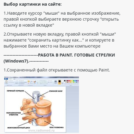
Выбор картинки на сайте:
Чат RADIOMED
1.Наводите курсор "мыши" на выбранное изображение,
правой кнопкой выбираете верхнюю строчку "открыть
ОБРАЗОВАНИЕ
ссылку в новой вкладке"
2.Открываете новую вкладку, правой кнопкой "мыши"
Интерактивные задания
нажимаете "сохранить картинку как..." и копируете в
выбранное Вами место на Вашем компьютере
Презентации
-----------------------РАБОТА В PAINT. ГОТОВЫЕ СТРЕЛКИ
Публикации
(Windows7).-------------
Видео
1.Сохраненный файл открываете с помощью Paint.
Журнал "Лучевая диагностика и терапия"
КНИЖНЫЙ МАГАЗИН