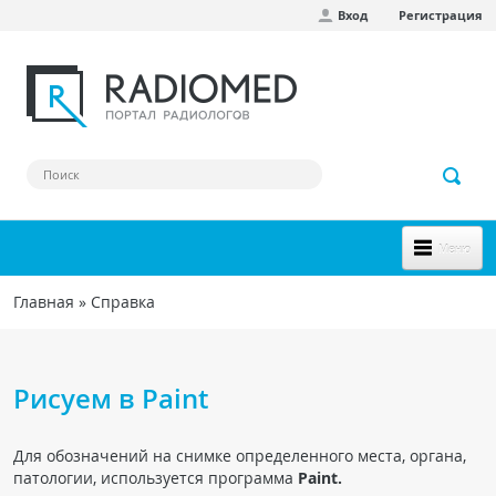
Вход
Регистрация
Перейти к основному содержанию
Меню
НОВОЕ НА САЙТЕ
Главная
»
Справка
Вы здесь
СООБЩЕСТВО
Клинические наблюдения
Рисуем в Paint
Форум
Для обозначений на снимке определенного места, органа,
Наш сборник ссылок
патологии, используется программа
Paint.