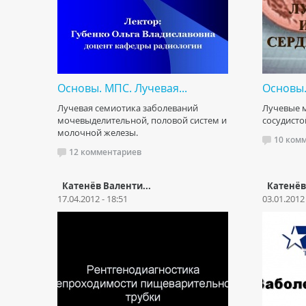
Основы. МПС. Лучевая...
Основы.
Лучевая семиотика заболеваний
Лучевые м
мочевыделительной, половой систем и
сосудисто
молочной железы.
10 ком
12 комментариев
Катенёв Валенти...
Катенёв
17.04.2012 - 18:51
03.01.2012 