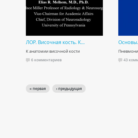
ЛОР. Височная кость. К...
Основы.
К анатомии височной кости
Пневмон
6 комментариев
43 ком
« первая
‹ предыдущая