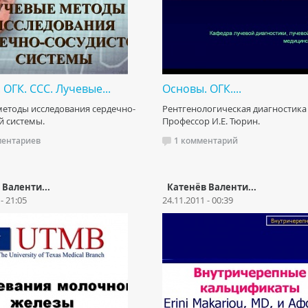
 ОГК. ССС. Лучевые...
Основы. ОГК....
етоды исследования сердечно-
Рентгенологическая диагностика
й системы.
Профессор И.Е. Тюрин.
ментариев
1 комментарий
 Валенти...
Катенёв Валенти...
- 21:05
24.11.2011 - 00:39