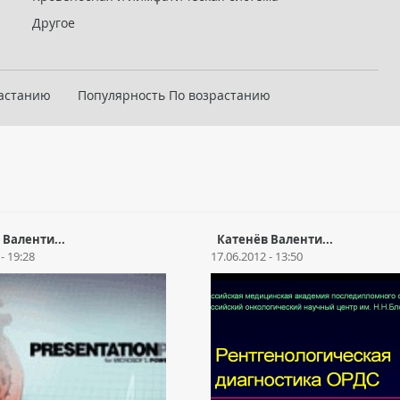
Другое
растанию
Популярность По возрастанию
 Валенти...
Катенёв Валенти...
- 19:28
17.06.2012 - 13:50