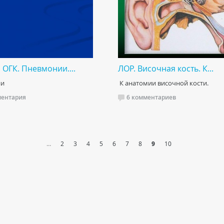
 ОГК. Пневмонии....
ЛОР. Височная кость. К...
ии
К анатомии височной кости.
ментария
6 комментариев
…
2
3
4
5
6
7
8
9
10