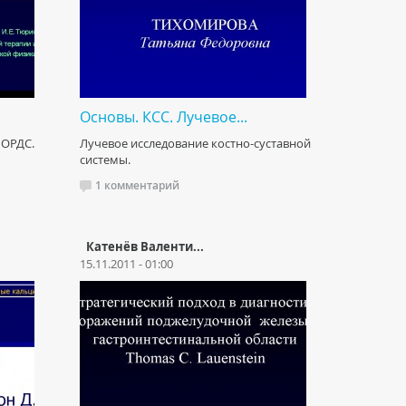
Основы. КСС. Лучевое...
 ОРДС.
Лучевое исследование костно-суставной
системы.
1 комментарий
Катенёв Валенти...
15.11.2011 - 01:00