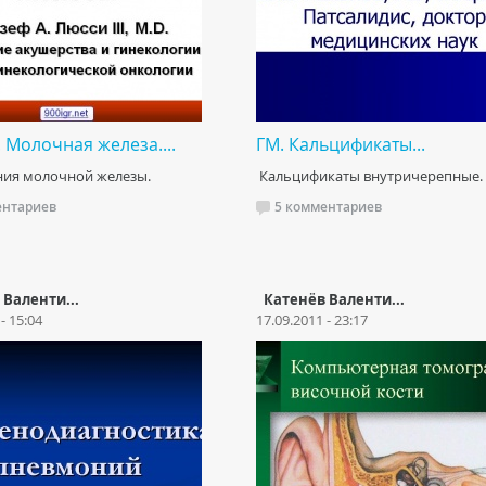
 Молочная железа....
ГМ. Кальцификаты...
ния молочной железы.
Кальцификаты внутричерепные.
ентариев
5 комментариев
 Валенти...
Катенёв Валенти...
- 15:04
17.09.2011 - 23:17