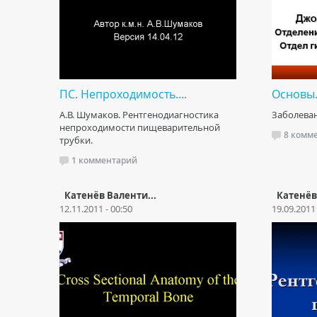
ПС. Непроходимость....
Основы.
А.В. Шумаков. Рентгенодиагностика
Заболева
непроходимости пищеварительной
8 комм
трубки.
1 комментарий
Катенёв Валенти...
Катенёв
12.11.2011 - 00:50
19.09.2011 