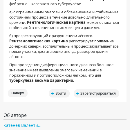
фиброзно – кавернозного туберкулёза:
а) с ограниченным очаговым обсеменением и стабильным
состоянием процесса в течение довольно длительного
времени.
Рентгенологическая картина
может оставаться
стабильной в течение многих месяцев и даже лет.
б) прогрессирующий с разрушением лёгкого.
Рентгенологическая картина
регистрирует появление
дочерних каверн, воспалительный процесс захватывает все
новые участки, достигающие иногда размеров доли и
лёгкого.
При проведении дифференциального диагноза большое
значение имеет выявление очаговых изменений в
пораженном и противоположном лёгком, что для
туберкулёза весьма характерно.
Наверх
Войти
Зарегистрироваться
Об авторе
Катенёв Валенти...