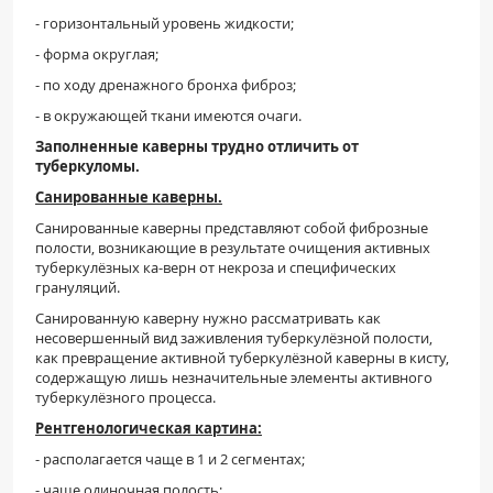
- горизонтальный уровень жидкости;
- форма округлая;
- по ходу дренажного бронха фиброз;
- в окружающей ткани имеются очаги.
Заполненные каверны трудно отличить от
туберкуломы.
Санированные каверны.
Санированные каверны представляют собой фиброзные
полости, возникающие в результате очищения активных
туберкулёзных ка-верн от некроза и специфических
грануляций.
Санированную каверну нужно рассматривать как
несовершенный вид заживления туберкулёзной полости,
как превращение активной туберкулёзной каверны в кисту,
содержащую лишь незначительные элементы активного
туберкулёзного процесса.
Рентгенологическая картина:
- располагается чаще в 1 и 2 сегментах;
- чаще одиночная полость;