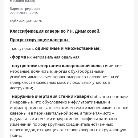
месяцев назад
Зарегистрирован:
22.03.2008 - 22:15
Публикации:
54876
Классификация каверн по Р.Н. Димаковой.
Прогрессирующие каверны:
- могут быть
одиночные и множественные;
-
форма
их неправильная овальная;
-
внутренние очертания кавернозной полости
четкие,
неровные, волнистые, иногда с бухтообразными
углублениями за счет неравномерного наложения на её
поверхности казеозных масс и локальных участков
деструкции;
-
наружные очертания стенки каверны
обычно нечеткие
и неровные, что обусловлено инфильтративными и
инфильтративно – ателектатическими изменениями в стенке
каверны и в перикавитальной зоне, а также тяжисто –
радиальными тенями индуративно – инфильтративных
изменений по ходу крупных соединительноткан-ных
перегородок, отходящих от стенки каверны в окружающую
ткань;