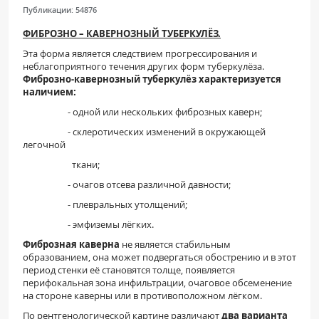
Публикации:
54876
ФИБРОЗНО – КАВЕРНОЗНЫЙ ТУБЕРКУЛЁЗ.
Эта форма является следствием прогрессирования и
неблагоприятного течения других форм туберкулёза.
Фиброзно-кавернозный туберкулёз характеризуется
наличием:
- одной или нескольких фиброзных каверн;
- склеротических изменений в окружающей
легочной
ткани;
- очагов отсева различной давности;
- плевральных утолщений;
- эмфиземы лёгких.
Фиброзная каверна
не является стабильным
образованием, она может подвергаться обострению и в этот
период стенки её становятся толще, появляется
перифокальная зона инфильтрации, очаговое обсеменение
на стороне каверны или в противоположном лёгком.
По рентгенологической картине различают
два варианта