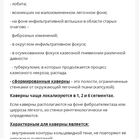
- лобита;
- возникших на малоизмененном легочном фоне;
- на фоне инфильтративной вспышки в области старых
очагово –
фиброзных изменений;
- в округлом инфильтративном фокусе;
- в осумкованном фокусе казеозной пневмонии различной
давности
- туберкуломе, в которых продолжается процесс
казеозного некроза, распада.
-
сформированные каверны
– это полости, ограниченные
стенками от окружающей легочной ткани (капсулой).
Каверны чаще локализуются в 1, 2 и 6 сегментах.
Если каверны располагаются на фоне фиброателектаза или
цирроза лёгкого, из стенки рентгенологически не
определяются.
Характерным для каверны является:
- внутренние контуры кольцевидной тени, не повторяют её
наружных очертаний;