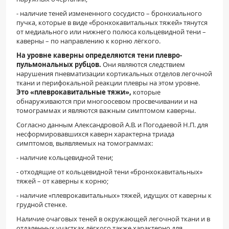
- наличие теней измененного сосудисто – бронхиального
пучка, которые в виде «бронхокавитальных тяжей» тянутся
от медиального или нижнего полюса кольцевидной тени –
каверны – по направлению к корню лёгкого.
На уровне каверны определяются тени плевро-
пульмональных рубцов.
Они являются следствием
нарушения пневматизации кортикальных отделов легочной
ткани и перифокальной реакции плевры на этом уровне.
Это «плеврокавитальные тяжи»,
которые
обнаруживаются при многоосевом просвечивании и на
томограммах и являются важным симптомом каверны.
Согласно данным Александровой А.В. и Погодаевой Н.П. для
несформировавшихся каверн характерна триада
симптомов, выявляемых на томограммах:
- наличие кольцевидной тени;
- отходящие от кольцевидной тени «бронхокавитальных»
тяжей – от каверны к корню;
- наличие «плеврокавитальных» тяжей, идущих от каверны к
грудной стенке.
Наличие очаговых теней в окружающей легочной ткани и в
отдаленных участках лёгкого также характерно для