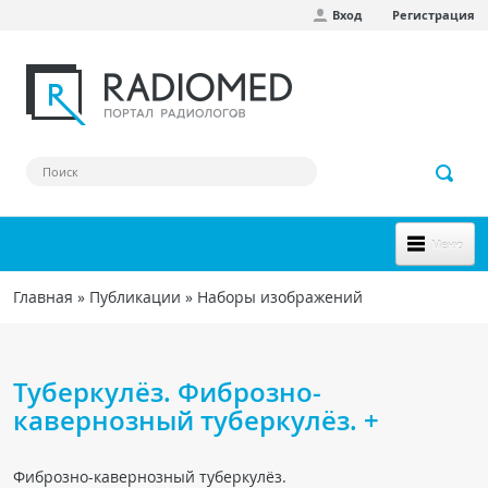
Вход
Регистрация
Перейти к основному содержанию
Меню
НОВОЕ НА САЙТЕ
Главная
»
Публикации
»
Наборы изображений
Вы здесь
СООБЩЕСТВО
Клинические наблюдения
Туберкулёз. Фиброзно-
Форум
кавернозный туберкулёз. +
Наш сборник ссылок
Фиброзно-кавернозный туберкулёз.