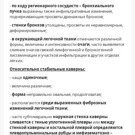
-
по ходу регионарного сосудисто – бронхиального
пучка
выражены также инфильтративные изменения,
подчеркивающие просветы дренажных бронхов;
-
стенки бронхов
утолщены, просветы их неравномерные,
деформированные;
-
в окружающей легочной ткани
отмечаются различной
формы, величины и интенсивности
очаги
, часто выявляется
слияние очагов свежей лимфогенной и бронхогенной
лиссеминации и участков инфильтрации в других отделах
лёгких.
Относительно стабильные каверны:
- чаще
одиночные
;
- величина различная;
-
форма
неправильно овальная, продолговатая;
- располагаются
среди выраженных фиброзных
изменений
легочной ткани
;
- часто субплеврально
наружная стенка каверны
сливается с тенью
уплотненной плевры
или
между
стенкой каверны и
костальной плеврой определяются
плевропульмональные рубцы и эмфизематозно –