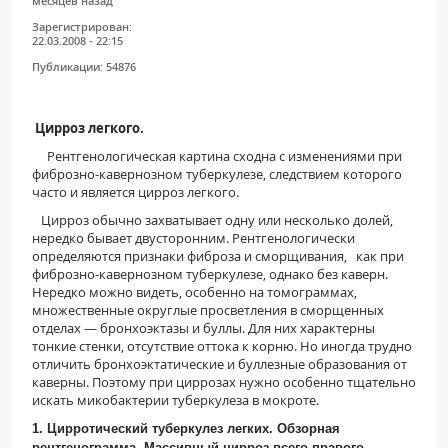
месяцев назад
Зарегистрирован:
22.03.2008 - 22:15
Публикации:
54876
Цирроз легкого.
Рентгенологическая картина сходна с изменениями при
фиброзно-кавернозном туберкулезе, следствием которого
часто и является цирроз легкого.
Цирроз обычно захватывает одну или несколько долей,
нередко бывает двусторонним. Рентгенологически
определяются признаки фиброза и сморщивания, как при
фиброзно-кавернозном туберкулезе, однако без каверн.
Нередко можно видеть, особенно на томограммах,
множественные округлые просветления в сморщенных
отделах — бронхоэктазы и буллы. Для них характерны
тонкие стенки, отсутствие оттока к корню. Но иногда трудно
отличить бронхоэктатические и буллезные образования от
каверны. Поэтому при циррозах нужно особенно тщательно
искать микобактерии туберкулеза в мокроте.
1. Цирротический туберкулез легких. Обзорная
рентгенограмма. Массивный цирроз всего правого