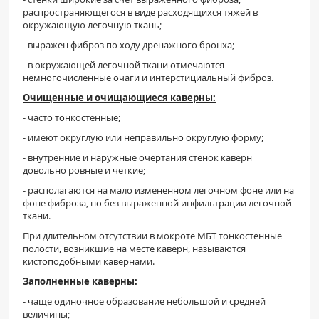
распространяющегося в виде расходящихся тяжей в
окружающую легочную ткань;
- выражен фиброз по ходу дренажного бронха;
- в окружающей легочной ткани отмечаются
немногочисленные очаги и интерстициальный фиброз.
Очищенные и очищающиеся каверны:
- часто тонкостенные;
- имеют округлую или неправильно округлую форму;
- внутренние и наружные очертания стенок каверн
довольно ровные и четкие;
- располагаются на мало измененном легочном фоне или на
фоне фиброза, но без выраженной инфильтрации легочной
ткани.
При длительном отсутствии в мокроте МБТ тонкостенные
полости, возникшие на месте каверн, называются
кистоподобными кавернами.
Заполненные каверны:
- чаще одиночное образование небольшой и средней
величины;