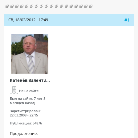
Чат RADIOMED
Сб, 18/02/2012 - 17:49
#1
ОБРАЗОВАНИЕ
Интерактивные задания
Презентации
Публикации
Видео
Журнал "Лучевая диагностика и терапия"
Катенёв Валенти...
Не на сайте
Был на сайте:
7 лет 8
месяцев назад
Зарегистрирован:
22.03.2008 - 22:15
Публикации:
54876
КНИЖНЫЙ МАГАЗИН
Продолжение.