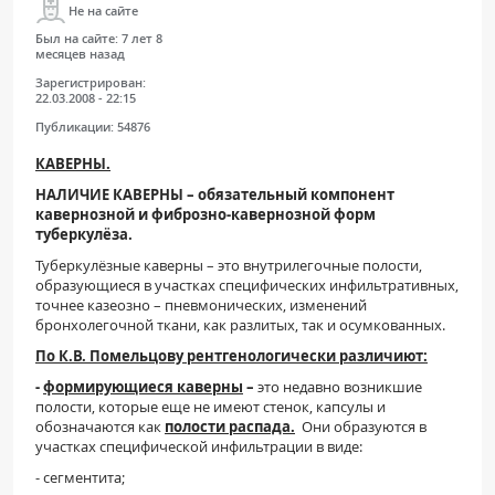
Не на сайте
Был на сайте:
7 лет 8
месяцев назад
Зарегистрирован:
22.03.2008 - 22:15
Публикации:
54876
КАВЕРНЫ.
НАЛИЧИЕ КАВЕРНЫ – обязательный компонент
кавернозной и фиброзно-кавернозной форм
туберкулёза.
Туберкулёзные каверны – это внутрилегочные полости,
образующиеся в участках специфических инфильтративных,
точнее казеозно – пневмонических, изменений
бронхолегочной ткани, как разлитых, так и осумкованных.
По К.В. Помельцову рентгенологически различиют:
-
формирующиеся каверны
–
это недавно возникшие
полости, которые еще не имеют стенок, капсулы и
обозначаются как
полости распада.
Они образуются в
участках специфической инфильтрации в виде:
- сегментита;