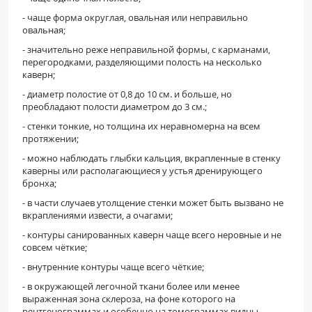
- чаще форма округлая, овальная или неправильно
овальная;
- значительно реже неправильной формы, с карманами,
перегородками, разделяющими полость на несколько
каверн;
- диаметр полостие от 0,8 до 10 см. и больше, но
преобладают полости диаметром до 3 см.;
- стенки тонкие, но толщина их неравномерна на всем
протяжении;
- можно наблюдать глыбки кальция, вкрапленные в стенку
каверны или располагающиеся у устья дренирующего
бронха;
- в части случаев утолщение стенки может быть вызвано не
вкраплениями извести, а очагами;
- контуры санированных каверн чаще всего неровные и не
совсем чёткие;
- внутренние контуры чаще всего чёткие;
- в окружающей легочной ткани более или менее
выраженная зона склероза, на фоне которого на
рентгенограммах и особенно на томограммах видны