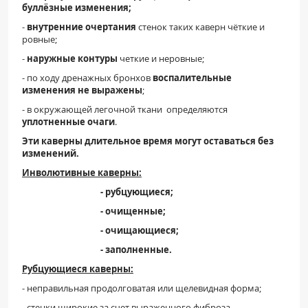
буллёзные изменения;
-
внутренние очертания
стенок таких каверн чёткие и
ровные;
-
наружные контуры
четкие и неровные;
- по ходу дренажных бронхов
воспалительные
изменения не
выражены
;
- в окружающей легочной ткани определяются
уплотненные очаги
.
Эти каверны длительное время могут оставаться без
изменений.
Инволютивные каверны:
- рубцующиеся;
- очищенные;
- очищающиеся;
- заполненные.
Рубцующиеся каверны:
- неправильная продолговатая или щелевидная форма;
- стенки широкие за счет выраженного фиброза,