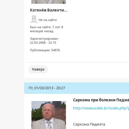
Катенёв Валенти...
Не на сайте
Был на сайте:
7 лет 8
месяцев назад
Зарегистрирован:
22.03.2008 - 22:15
Публикации:
54876
Наверх
Пт, 01/03/2013 - 20:27
Саркома при болезни Педже
http://www.scielo.br/scielo.php
Саркома Педжета