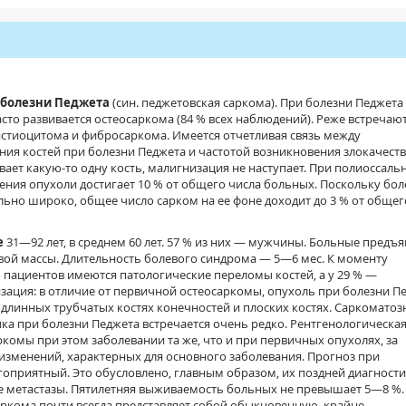
 болезни Педжета
(син. педжетовская саркома). При болезни Педжета 
часто развивается остеосаркома (84 % всех наблюдений). Реже встречаю
истиоцитома и фибросаркома. Имеется отчетливая связь между
ия костей при болезни Педжета и частотой возникновения злокачест
вает какую-то одну кость, малигнизация не наступает. При полиоссаль
ния опухоли достигает 10 % от общего числа больных. Поскольку бол
ьно широко, общее число сарком на ее фоне доходит до 3 % от общег
е
31—92 лет, в среднем 60 лет. 57 % из них — мужчины. Больные предъ
вой массы. Длительность болевого синдрома — 5—6 мес. К моменту
 пациентов имеются патологические переломы костей, а у 29 % —
зация: в отличие от первичной остеосаркомы, опухоль при болезни П
в длинных трубчатых костях конечностей и плоских костях. Саркоматоз
а при болезни Педжета встречается очень редко. Рентгенологическая
комы при этом заболевании та же, что и при первичных опухолях, за
зменений, характерных для основного заболевания. Прогноз при
оприятный. Это обусловлено, главным образом, их поздней диагности
е метастазы. Пятилетняя выживаемость больных не превышает 5—8 %.
ркома почти всегда представляет собой обыкновенную, крайне