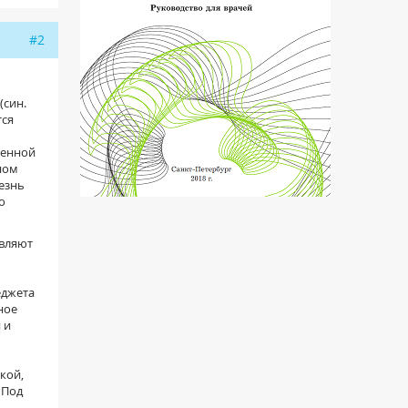
#2
(син.
тся
венной
ном
езнь
о
являют
еджета
ное
 и
кой,
 Под