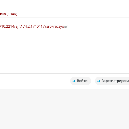
сию
(194K)
l/10.2214/ajr.174.2.1740417?src=recsys
Войти
Зарегистрирова