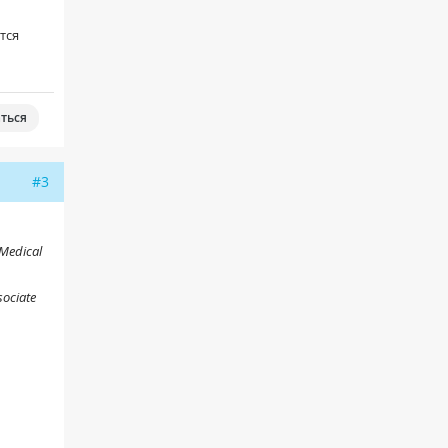
тся
ться
#3
 Medical
sociate