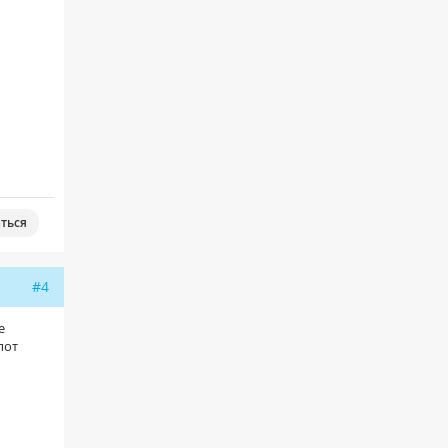
ться
#4
е
пот