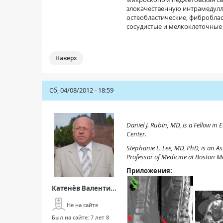
злокачественную интрамедулл
остеобластические, фиброблас
сосудистые и мелкоклеточны
Наверх
Сб, 04/08/2012 - 18:59
Daniel J. Rubin, MD, is a Fellow i
Center.
Stephanie L. Lee, MD, PhD, is an A
Professor of Medicine at Boston Me
Приложения:
Катенёв Валенти...
Не на сайте
Был на сайте:
7 лет 8