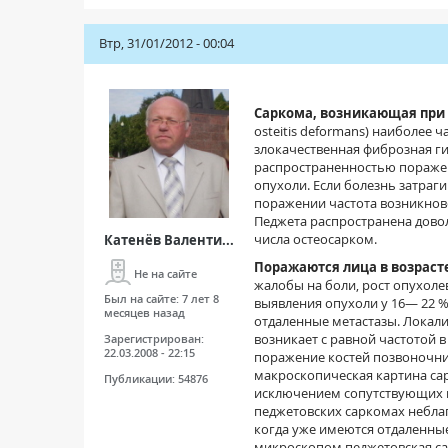
Втр, 31/01/2012 - 00:04
Саркома, возникающая при
osteitis deformans) наиболее 
злокачественная фиброзная г
распространенностью поражен
опухоли. Если болезнь затраги
поражении частота возникнове
Педжета распространена довол
числа остеосарком.
Катенёв Валенти...
Поражаются лица в возраст
Не на сайте
жалобы на боли, рост опухоле
Был на сайте:
7 лет 8
выявления опухоли у 16— 22 %
месяцев назад
отдаленные метастазы. Локали
возникает с равной частотой 
Зарегистрирован:
22.03.2008 - 22:15
поражение костей позвоночник
макроскопическая картина сар
Публикации:
54876
исключением сопутствующих и
педжетовских саркомах неблаг
когда уже имеются отдаленны
микроскопом педжетовская са