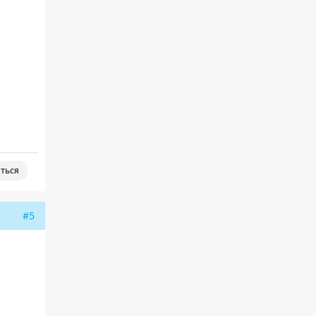
ться
#5