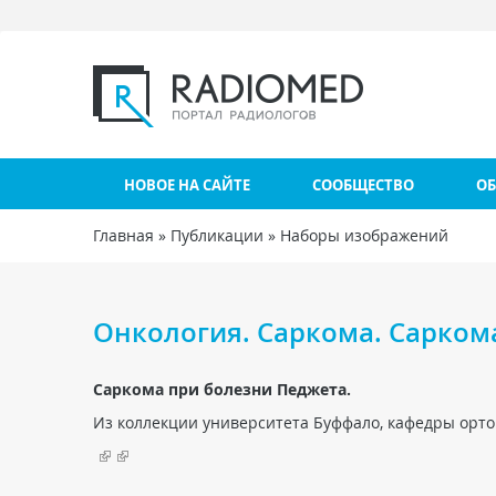
Перейти к основному содержанию
НОВОЕ НА САЙТЕ
СООБЩЕСТВО
ОБ
Главная
»
Публикации
»
Наборы изображений
Вы здесь
Онкология. Саркома. Саркома
Саркома при болезни Педжета.
Из коллекции университета Буффало, кафедры орто