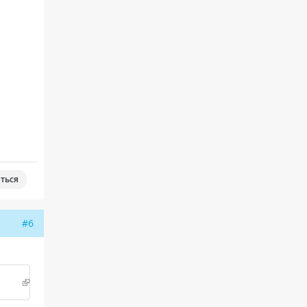
ться
#6