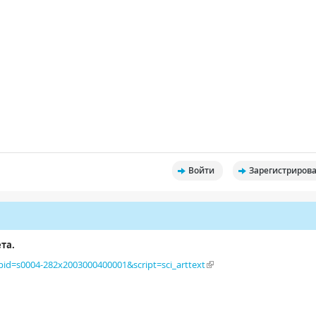
Войти
Зарегистрирова
та.
?pid=s0004-282x2003000400001&script=sci_arttext