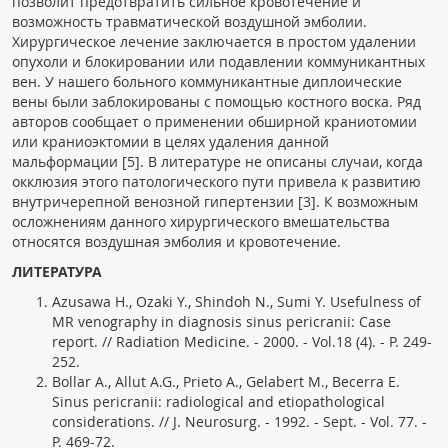
позволит предотвратить сильное кровотечение и
возможность травматической воздушной эмболии.
Хирургическое лечение заключается в простом удалении
опухоли и блокировании или подавлении коммуникантных
вен. У нашего больного коммуникантные диплоические
вены были заблокированы с помощью костного воска. Ряд
авторов сообщает о применении обширной краниотомии
или краниоэктомии в целях удаления данной
мальформации [5]. В литературе не описаны случаи, когда
окклюзия этого патологического пути привела к развитию
внутричерепной венозной гипертензии [3]. К возможным
осложнениям данного хирургического вмешательства
относятся воздушная эмболия и кровотечение.
ЛИТЕРАТУРА
Azusawa H., Ozaki Y., Shindoh N., Sumi Y. Usefulness of
MR venography in diagnosis sinus pericranii: Case
report. // Radiation Medicine. - 2000. - Vol.18 (4). - P. 249-
252.
Bollar A., Allut A.G., Prieto A., Gelabert M., Becerra E.
Sinus pericranii: radiological and etiopathological
considerations. // J. Neurosurg. - 1992. - Sept. - Vol. 77. -
P. 469-72.