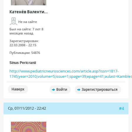
Катенёв Валенти...
Не на сайте
Был на сайте:
7 лет 8
месяцев назад
Зарегистрирован:
22.03.2008 - 22:15
Публикации:
54876
Sinus Pericranii
http://www.pediatricneurosciences.com/article.asp?issn=1817-
1745;year=2010;volume=5;issue=1;spage=39;epage=41;aulast=Kamble
Наверх
Войти
Зарегистрироваться
Ср, 07/11/2012 - 22:42
#4