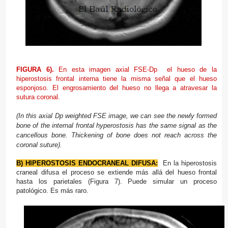
FIGURA 6).
En esta imagen axial FSE-Dp el hueso de la
hiperostosis frontal interna tiene la misma señal que el hueso
esponjoso. El engrosamiento del hueso no llega a atravesar la
sutura coronal.
(In this
axial
Dp
weighted
FSE
image
, we can
see
the newly formed
bone
of the
internal
frontal
hyperostosis
has the
same signal as
the
cancellous bone.
T
hickening
of bone
does not reach
across
the
coronal suture).
B) HIPEROSTOSIS ENDOCRANEAL DIFUSA:
En la
hiperostosis
craneal
difusa el proceso se extiende más allá del hueso frontal
hasta los parietales (Figura 7). Puede simular un proceso
patológico. Es más raro.