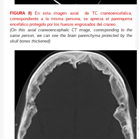
FIGURA 8)
En esta imagen axial de TC craneoencefalica,
correspondiente a la misma persona, se aprecia el parenquima
encefálico protegido por los huesos engrosados del craneo
.
(On this
axial craneoencephalic
CT
image
, corresponding to the
same person,
we can see the
brain
parenchyma
protected by
the
skull
bones
thickened)