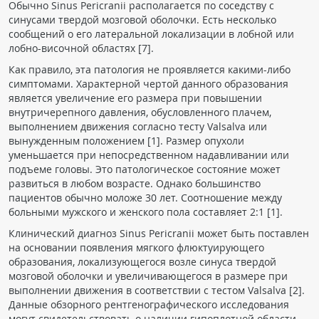
Обычно Sinus Pericranii располагается по соседству с
синусами твердой мозговой оболочки. Есть несколько
сообщений о его латеральной локализации в лобной или
лобно-височной областях [7].
Как правило, эта патология не проявляется какими-либо
симптомами. Характерной чертой данного образования
является увеличение его размера при повышении
внутричерепного давления, обусловленного плачем,
выполнением движения согласно тесту Valsalva или
вынужденным положением [1]. Размер опухоли
уменьшается при непосредственном надавливании или
подъеме головы. Это патологическое состояние может
развиться в любом возрасте. Однако большинство
пациентов обычно моложе 30 лет. Соотношение между
больными мужского и женского пола составляет 2:1 [1].
Клинический диагноз Sinus Pericranii может быть поставлен
на основании появления мягкого флюктуирующего
образования, локализующегося возле синуса твердой
мозговой оболочки и увеличивающегося в размере при
выполнении движения в соответствии с тестом Valsalva [2].
Данные обзорного рентгенографического исследования
могут свидетельствовать о наличии гипоплотной области,