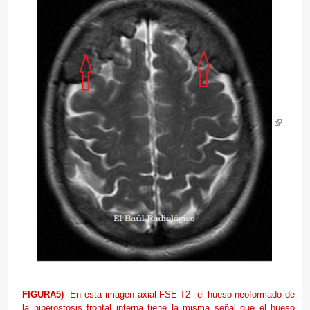
FIGURA5)
En esta imagen axial FSE-T2 el hueso neoformado de
la hiperostosis frontal interna tiene la misma señal que el hueso