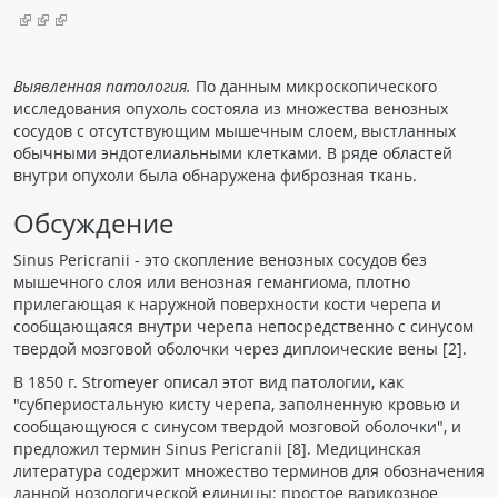
Выявленная патология.
По данным микроскопического
исследования опухоль состояла из множества венозных
сосудов с отсутствующим мышечным слоем, выстланных
обычными эндотелиальными клетками. В ряде областей
внутри опухоли была обнаружена фиброзная ткань.
Обсуждение
Sinus Pericranii - это скопление венозных сосудов без
мышечного слоя или венозная гемангиома, плотно
прилегающая к наружной поверхности кости черепа и
сообщающаяся внутри черепа непосредственно с синусом
твердой мозговой оболочки через диплоические вены [2].
В 1850 г. Stromeyer описал этот вид патологии, как
"субпериостальную кисту черепа, заполненную кровью и
сообщающуюся с синусом твердой мозговой оболочки", и
предложил термин Sinus Pericranii [8]. Медицинская
литература содержит множество терминов для обозначения
данной нозологической единицы: простое варикозное