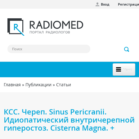
Вход
Регистрац
Перейти к основному содержанию
Меню
НОВОЕ НА САЙТЕ
Главная
»
Публикации
»
Статьи
Вы здесь
СООБЩЕСТВО
Клинические наблюдения
КСС. Череп. Sinus Pericranii.
Форум
Идиопатический внутричерепной
гиперостоз. Cisterna Magna. +
Наш сборник ссылок