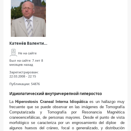
Катенёв Валенти...
Не на сайте
Был на сайте:
7 лет 8
месяцев назад
Зарегистрирован:
22.03.2008 - 22:15
Публикации:
54876
Идиопатический внутричерепной гиперостоз
La
Hiperostosis Craneal Interna Idiopática
es un hallazgo muy
frecuente que se puede observar en las imágenes de Tomografía
Computarizada y Tomografía por Resonancia Magnética
craneoencefálicas, de personas mayores. Desde el punto de vista
morfológico se caracteriza por un engrosamiento del díploe de
algunos huesos del cráneo, focal o generalizado, y distribución