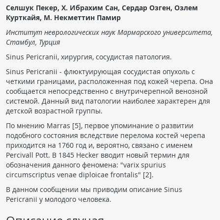
Селшук Пекер, Х. Ибрахим Сан, Сердар Озген, Озлем
Чат RADIOMED
Курткайя, М. Некметтин Памир
Институт неврологических наук Мармарского университета,
ОБРАЗОВАНИЕ
Стамбул, Турция
Sinus Pericranii, хирургия, сосудистая патология.
Интерактивные задания
Sinus Pericranii - флюктуирующая сосудистая опухоль с
Презентации
четкими границами, расположенная под кожей черепа. Она
Публикации
сообщается непосредственно с внутричерепной венозной
системой. Данный вид патологии наиболее характерен для
Видео
детской возрастной группы.
Журнал "Лучевая диагностика и терапия"
По мнению Marras [5], первое упоминание о развитии
подобного состояния вследствие перелома костей черепа
приходится на 1760 год и, вероятно, связано с именем
Percivall Pott. В 1845 Hecker вводит новый термин для
обозначения данного феномена: "varix spurius
circumscriptus venae diploicae frontalis" [2].
В данном сообщении мы приводим описание Sinus
Pericranii у молодого человека.
КНИЖНЫЙ МАГАЗИН