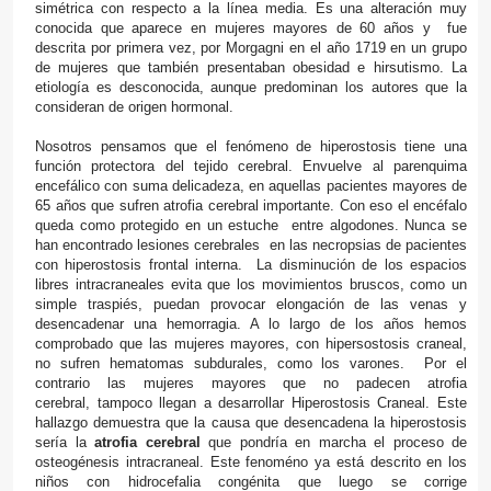
simétrica con respecto a la línea media. Es una alteración muy
conocida que aparece en mujeres mayores de 60 años y fue
descrita por primera vez, por Morgagni en el año 1719 en un grupo
de mujeres que también presentaban obesidad e hirsutismo. La
etiología es desconocida, aunque predominan los autores que la
consideran de origen hormonal.
Nosotros pensamos que el fenómeno de hiperostosis tiene una
función protectora del tejido cerebral. Envuelve al parenquima
encefálico con suma delicadeza, en aquellas pacientes mayores de
65 años que sufren atrofia cerebral importante. Con eso el encéfalo
queda como protegido en un estuche entre algodones. Nunca se
han encontrado lesiones cerebrales en las necropsias de pacientes
con hiperostosis frontal interna. La disminución de los espacios
libres intracraneales evita que los movimientos bruscos, como un
simple traspiés, puedan provocar elongación de las venas y
desencadenar una hemorragia. A lo largo de los años hemos
comprobado que las mujeres mayores, con hipersostosis craneal,
no sufren hematomas subdurales, como los varones. Por el
contrario las mujeres mayores que no padecen atrofia
cerebral, tampoco llegan a desarrollar Hiperostosis Craneal. Este
hallazgo demuestra que la causa que desencadena la hiperostosis
sería la
atrofia cerebral
que pondría en marcha el proceso de
osteogénesis intracraneal. Este fenoméno ya está descrito en los
niños con hidrocefalia congénita que luego se corrige