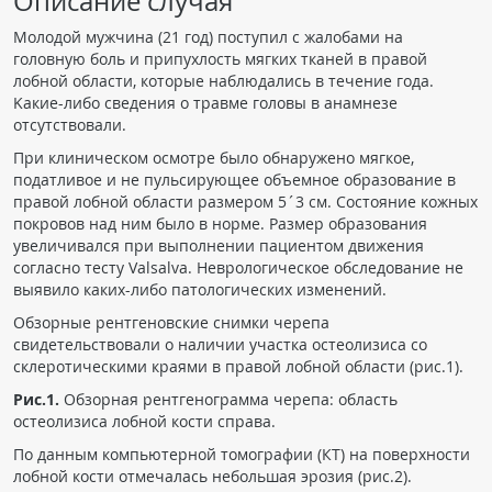
Описание случая
ПАЦИЕНТАМ
Молодой мужчина (21 год) поступил с жалобами на
головную боль и припухлость мягких тканей в правой
Где пройти обследование
лобной области, которые наблюдались в течение года.
Kакие-либо сведения о травме головы в анамнезе
Компьютерная томография (КТ)
отсутствовали.
Магнитно-резонансная томография (МРТ)
При клиническом осмотре было обнаружено мягкое,
Спросить врача
податливое и не пульсирующее объемное образование в
правой лобной области размером 5´3 см. Состояние кожных
покровов над ним было в норме. Размер образования
ПОМОЩЬ
увеличивался при выполнении пациентом движения
согласно тесту Valsalva. Неврологическое обследование не
выявило каких-либо патологических изменений.
Обзорные рентгеновские снимки черепа
свидетельствовали о наличии участка остеолизиса со
склеротическими краями в правой лобной области (рис.1).
Рис.1.
Обзорная рентгенограмма черепа: область
остеолизиса лобной кости справа.
По данным компьютерной томографии (КТ) на поверхности
лобной кости отмечалась небольшая эрозия (рис.2).