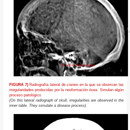
FIGURA 7)
Radiografía lateral de craneo en la que se observan las
irregularidades producidas por la neoformación ósea. Simulan algún
proceso patológico.
(On this
lateral radiograph of
skull,
irregularities
are observed
in the
inner table
.
They simulate
a
disease process).