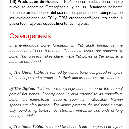
1-B) Producción de Hueso:
El fenómeno de producción de hueso
nuevo se denomina Osteogénesis, y es un fenómeno bastante
frecuente en los huesos del cráneo, porque se puede comprobar en
las exploraciones de TC y TRM craneoencefálicas realizadas a
pacientes mayores, especialmente las mujeres.
Osteogenesis:
Intramembranous bone formation in flat skull bones, is the
mechanism of bone formation. Connective tissue are replaced by
bone. This process takes place in the flat bones of the skull. In a
bone we can found:
a) The Outer Table:
Is formed by dense bone composed of layers
of closely packed osteons. It is thick and its contours are smooth.
b) The Diploe:
It
refers to the spongy bone tissue of the internal
part of flat bones. Spongy bone is also referred to as cancellous
bone. The mineralized tissue is seen as trabeculae. Marrow
spaces are also present.
The diploe protects the red bone marrow
only found in hip bones, ribs, sternum, vertebrae, and ends of long
bones, in adults.
c) The Inner Table:
Is formed by dense bone, composed of layers