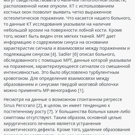
расположенной ниже опухоли. КТ с использованием
костных окон позволит выявить четко выраженное
остеолитическое поражение. Что касается нашего больного,
то данные КТ исследования указывали на наличие
небольшой эрозии на поверхности лобной кости. Кроме
того, может быть виден отек мягких тканей. МРТ дает
информацию о содержимом синуса на основании
характеристик сигнала и взаимосвязи между поражением и
подлежащим синусом [4]. Sadler [6] описал больного,
обследованного с помощью МРТ, данные которой указывали
на поражение, характеризующееся сигналом со смешанной
интенсивностью. Это было обусловлено турбулентным
кровотоком. Для определения взаимосвязи между
образованием и синусами твердой мозговой оболочки
можно применять МР-венографию [1].
Несмотря на данные о возможном спонтанном регрессе
Sinus Pericranii [2], в целом, он имеет тенденцию к
постепенному росту [7]. У большинства больных какие-либо
симптомы отсутствуют. Таким образом, основной целью
хирургического лечения является устранение
косметического дефекта. Кроме того, удаление образования