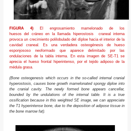
FIGURA 4)
El engrosamiento mamelonado de los
huesos del cráneo en la llamada hiperostosis craneal interna
provoca un crecimiento polilobulado del díploe hacia el interior de la
cavidad craneal. Es una verdadera osteogénesis de hueso
esponjososo neoformado que aparece delimitado por las
ondulaciones de la tabla interna. En esta imagen de SE-T1 se
aprecia el hueso frontal hiperintenso, por el tejido adiposo de la
médula grasa.
(Bone
osteogenesis
which occurs in
the so-called
internal
cranial
hyperostosis
, causes
bone
growth
mamelonated
spongy
diploe
into
the cranial cavity.
The
newly formed
bone
appears
cancellar,
bounded by the
undulations of the
internal table.
It is a true
ossification
because in this
weighted
SE
image
,
we
can
appreciate
the
T1
hyperintense
bone
,
due to the deposition
of adipose tissue
in
the
bone marrow
fat).