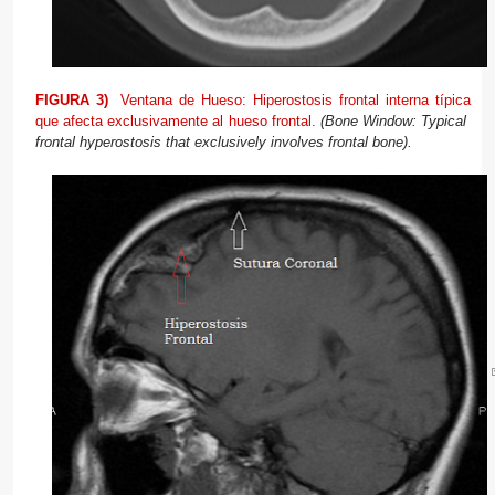
FIGURA 3)
Ventana de Hueso: Hiperostosis frontal interna típica
que afecta exclusivamente al hueso frontal.
(Bone Window: Typical
frontal
hyperostosis
that
exclusively involves
frontal bone).