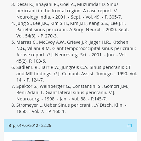
Desai K., Bhayani R., Goel A., Muzumdar D. Sinus
pericranii in the frontal region: A case report. //
Neurology India. - 2001. - Sept. - Vol. 49. - P. 305-7.
Jung S., Lee J.K., Kim S.H., Kim J.H., Kang S.S., Lee J.H.
Parietal sinus pericranii. // Surg. Neurol. - 2000. Sept.
Vol. 54(3). - P. 270-3.
Marras C., McEvoy A.W., Grieve J.P., Jager H.R., Kitchen
N.G., Villani R.M. Giant temporooccipital sinus pericranii:
A case report. // J. Neurosurg. Sci. - 2001. - Jun. - Vol.
45(2). P. 103-6.
Sadler L.R., Tarr R.W., Jungreis C.A. Sinus pericranii: CT
and MR findings. // J. Comput. Assist. Tomogr. - 1990. Vol.
14. - P. 124-7.
Spektor S., Weinberger G., Constantini S., Gomori J.M.,
Beni-Adani L. Giant lateral sinus pericranii. // J.
Neurosurg. - 1998. - Jan. - Vol. 88. - P.145-7.
Stromeyer L. Ueber Sinus pericranii. .// Dtsch. Klin. -
1850. - Vol. 2. - P. 160-1.
Втр, 01/05/2012 - 22:26
#1