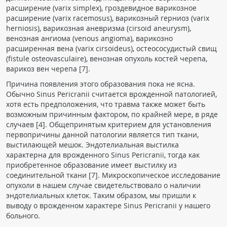
расширение (varix simplex), гроздевидное варикозное
расширение (varix racemosus), варикозный герниоз (varix
herniosis), варикозная аневризма (cirsoid aneurysm),
венозная ангиома (venous angioma), варикозно
расширенная вена (varix cirsoideus), остеососудистый свищ
(fistule osteovasculaire), венозная опухоль костей черепа,
варикоз вен черепа [7].
Причина появления этого образования пока не ясна.
Обычно Sinus Pericranii считается врожденной патологией,
хотя есть предположения, что травма также может быть
возможным причинным фактором, по крайней мере, в ряде
случаев [4]. Общепринятым критерием для установления
первопричины данной патологии является тип ткани,
выстилающей мешок. Эндотелиальная выстилка
характерна для врожденного Sinus Pericranii, тогда как
приобретенное образование имеет выстилку из
соединительной ткани [7]. Микроскопическое исследование
опухоли в нашем случае свидетельствовало о наличии
эндотелиальных клеток. Таким образом, мы пришли к
выводу о врожденном характере Sinus Pericranii у нашего
больного.