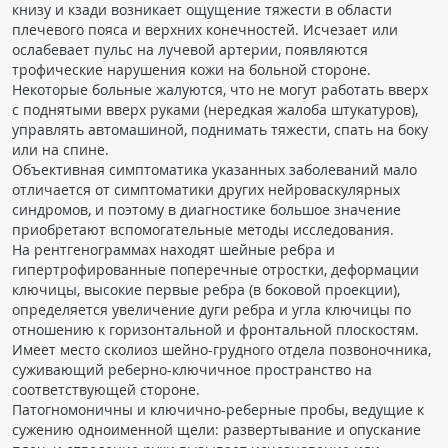
книзу и кзади возникает ощущение тяжести в области
плечевого пояса и верхних конечностей. Исчезает или
ослабевает пульс на лучевой артерии, появляются
трофические нарушения кожи на больной стороне.
Некоторые больные жалуются, что не могут работать вверх
с поднятыми вверх руками (нередкая жалоба штукатуров),
управлять автомашиной, поднимать тяжести, спать на боку
или на спине.
Объективная симптоматика указанных заболеваний мало
отличается от симптоматики других нейроваскулярных
синдромов, и поэтому в диагностике большое значение
приобретают вспомогательные методы исследования.
На рентгенограммах находят шейные ребра и
гипертрофированные поперечные отростки, деформации
ключицы, высокие первые ребра (в боковой проекции),
определяется увеличение дуги ребра и угла ключицы по
отношению к горизонтальной и фронтальной плоскостям.
Имеет место сколиоз шейно-грудного отдела позвоночника,
суживающий реберно-ключичное пространство на
соответствующей стороне.
Патогномоничны и ключично-реберные пробы, ведущие к
сужению одноименной щели: развертывание и опускание