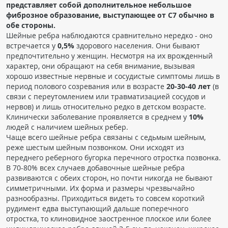
представляет собой дополнительное небольшое
Чат RADIOMED
фиброзное образование, выступающее от С7 обычно в
обе стороны.
Шейные ребра наблюдаются сравнительно нередко - оно
ОБРАЗОВАНИЕ
встречается у
0,5%
здорового населения. Они бывают
предпочтительно у женщин. Несмотря на их врожденный
Интерактивные задания
характер, они обращают на себя внимание, вызывая
хорошо известные нервные и сосудистые симптомы лишь в
Презентации
период полового созревания или в возрасте
20-30-40 лет
(в
Публикации
связи с переутомлением или травматизацией сосудов и
нервов) и лишь относительно редко в детском возрасте.
Видео
Клинически заболевание проявляется в среднем у
10%
Журнал "Лучевая диагностика и терапия"
людей с наличием шейных ребер.
Чаще всего шейные ребра связаны с седьмым шейным,
реже шестым шейным позвонком. Они исходят из
переднего реберного бугорка перечного отростка позвонка.
В 70-80% всех случаев добавочные шейные ребра
развиваются с обеих сторон, но почти никогда не бывают
симметричными. Их форма и размеры чрезвычайно
разнообразны. Приходиться видеть то совсем короткий
рудимент едва выступающий дальше поперечного
КНИЖНЫЙ МАГАЗИН
отростка, то клиновидное заостренное плоское или более