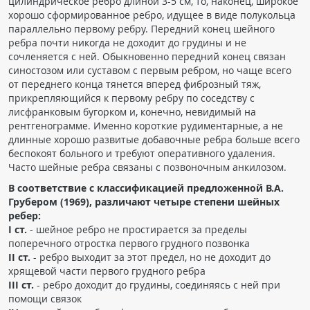
цилиндрическое ребро длиной 3-5 см, то, наконец, широкое
ПАЦИЕНТАМ
хорошо сформированное ребро, идущее в виде полукольца
параллельно первому ребру. Передний конец шейного
ребра почти никогда не доходит до грудины и не
Где пройти обследование
сочленяется с ней. Обыкновенно передний конец связан
Компьютерная томография (КТ)
синостозом или суставом с первым ребром, но чаще всего
от переднего конца тянется вперед фиброзный тяж,
Магнитно-резонансная томография (МРТ)
прикрепляющийся к первому ребру по соседству с
Спросить врача
лисфранковым бугорком и, конечно, невидимый на
рентгенограмме. Именно короткие рудиментарные, а не
длинные хорошо развитые добавочные ребра больше всего
ПОМОЩЬ
беспокоят больного и требуют оперативного удаления.
Часто шейные ребра связаны с позвоночным анкилозом.
В соответствие с классификацией предложенной В.А.
Грубером (1969), различают четыре степени шейных
ребер:
I ст.
- шейное ребро не простирается за пределы
поперечного отростка первого грудного позвонка
II ст.
- ребро выходит за этот предел, но не доходит до
хрящевой части первого грудного ребра
III ст.
- ребро доходит до грудины, соединяясь с ней при
помощи связок