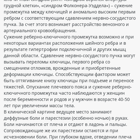
грудной клетки», «синдром Фолконера-Уэддела») – сужение
промежутка между ключицей и аномально высоким первым
ребром с соответствующим сдавлением нервно-сосудистого
пучка. За счет этого возникает расстройство венозного и
артериального кровообращения.
Сужение реберно-ключичного промежутка возможно и при
некоторых вариантах расположения шейного ребра и в
результате гипертрофии подключичной и других мышц
данной области. Сдавление нервно-сосудистого пучка могут
вызывать переломы ключицы, первого ребра со
смещением отломков, врожденные и приобретенные
деформации ключицы. Способствующим фактором может
быть оттягивание книзу ключицы при подъеме и переносе
тяжестей. Опускание плечевого пояса и сужение реберно-
ключичного промежутка часто наблюдаются у женщин
после беременности и родов и у мужчин в возрасте 40-50
лет при увеличении массы тела.
В клинической картине ведущее место занимают
диффузные боли и парестезии (особенно ночью) в руках.
Боли начинаются от плеча и отдают в ладонь и пальцы.
Сопровождающие же их парестезии остаются и при
исчезновении боли. При глубоком вдохе, отведении плеча