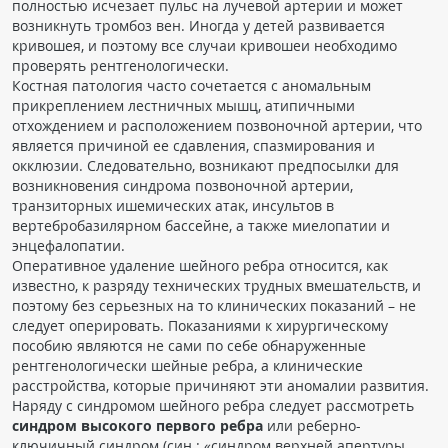
полностью исчезает пульс на лучевой артерии и может
возникнуть тромбоз вен. Иногда у детей развивается
кривошея, и поэтому все случаи кривошеи необходимо
проверять рентгенологически.
Костная патология часто сочетается с аномальным
прикреплением лестничных мышц, атипичными
отхождением и расположением позвоночной артерии, что
является причиной ее сдавления, спазмирования и
окклюзии. Следовательно, возникают предпосылки для
возникновения синдрома позвоночной артерии,
транзиторных ишемических атак, инсультов в
вертебробазилярном бассейне, а также миелопатии и
энцефалопатии.
Оперативное удаление шейного ребра относится, как
известно, к разряду технических трудных вмешательств, и
поэтому без серьезных на то клинических показаний – не
следует оперировать. Показаниями к хирургическому
пособию являются не сами по себе обнаруженные
рентгенологически шейные ребра, а клинические
расстройства, которые причиняют эти аномалии развития.
Наряду с синдромом шейного ребра следует рассмотреть
синдром высокого первого ребра
или реберно-
ключичный синдром (син.: «синдром верхней апертуры