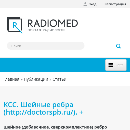
Вход
Регистрация
Перейти к основному содержанию
Меню
НОВОЕ НА САЙТЕ
Главная
»
Публикации
»
Статьи
Вы здесь
СООБЩЕСТВО
Клинические наблюдения
КСС. Шейные ребра
Форум
(http://doctorspb.ru/). +
Наш сборник ссылок
Шейное (добавочное, сверхкомплектное) ребро