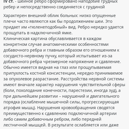
IV ст.
- шейное ребро сформировано наподобие грудных
ребер и непосредственно соединяется с грудиной
Характерен внешний облик больных: низко опущенные
плечи часто являются как бы продолжением шеи. Это
придает им «тюленеподобный» вид. Ребро нередко удается
прощупать в надключичной ямке.
Клиническая картина обуславливается в каждом
конкретном случае анатомическими особенностями
добавочного ребра и главным образом его отношением к
сосудисто-нервному пучку, который испытывает из-за
добавочного ребра чрезмерное напряжение и сдавление.
Обычно имеется видная на глаз или прощупываемая
припухлость костной консистенции, нередко принимаемое
за опухолевое разрастание. Расстройства нервной системы
имеют вначале характер нарушения чувствительной сферы
(боли, похолодание конечности, парестезии, иногда зуд), а
при дальнейшем развитии – нарушений и двигательного
порядка (ослабление мышечной силы, прогрессирующая
атрофия мышц). Нарушения кровообращения сводятся
преимущественно к сдавлению подключичной артерии
либо самим добавочным ребром, либо передней
лестничной мышцей. В результате ослабляется или даже