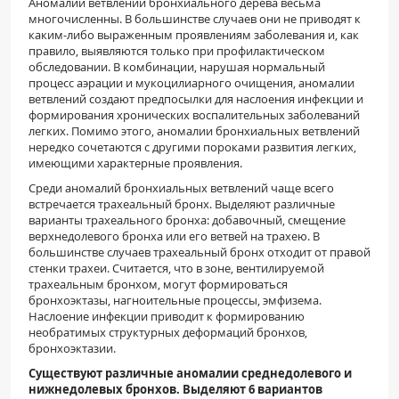
Аномалии ветвлений бронхиального дерева весьма
многочисленны. В большинстве случаев они не приводят к
каким-либо выраженным проявлениям заболевания и, как
правило, выявляются только при профилактическом
обследовании. В комбинации, нарушая нормальный
процесс аэрации и мукоцилиарного очищения, аномалии
ветвлений создают предпосылки для наслоения инфекции и
формирования хронических воспалительных заболеваний
легких. Помимо этого, аномалии бронхиальных ветвлений
нередко сочетаются с другими пороками развития легких,
имеющими характерные проявления.
Среди аномалий бронхиальных ветвлений чаще всего
встречается трахеальный бронх. Выделяют различные
варианты трахеального бронха: добавочный, смещение
верхнедолевого бронха или его ветвей на трахею. В
большинстве случаев трахеальный бронх отходит от правой
стенки трахеи. Считается, что в зоне, вентилируемой
трахеальным бронхом, могут формироваться
бронхоэктазы, нагноительные процессы, эмфизема.
Наслоение инфекции приводит к формированию
необратимых структурных деформаций бронхов,
бронхоэктазии.
Существуют различные аномалии среднедолевого и
нижнедолевых бронхов. Выделяют 6 вариантов