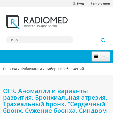
Вход
Регистрация
Перейти к основному содержанию
Меню
НОВОЕ НА САЙТЕ
Главная
»
Публикации
»
Наборы изображений
Вы здесь
СООБЩЕСТВО
Клинические наблюдения
ОГК. Аномалии и варианты
Форум
развития. Бронхиальная атрезия.
Трахеальный бронх. "Сердечный"
Наш сборник ссылок
бронх. Сужение бронха. Синдром