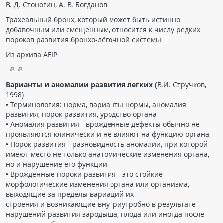
В. Д. Стоногин, А. В. Богданов
ПАЦИЕНТАМ
Трахеальный бронх, который может быть истинно
добавочным или смещенным, относится к числу редких
Где пройти обследование
пороков развития бронхо-лёгочной системы
Компьютерная томография (КТ)
Из архива AFIP
Магнитно-резонансная томография (МРТ)
Спросить врача
Варианты и аномалии развития легких (
В.И. Стручков,
1998)
• Терминология: норма, варианты нормы, аномалия
ПОМОЩЬ
развития, порок развития, уродство органа
• Аномалия развития - врожденные дефекты обычно не
проявляются клинически и не влияют на функцию органа
• Порок развития - разновидность аномалии, при которой
имеют место не только анатомические изменения органа,
но и нарушение его функции
• Врожденные пороки развития - это стойкие
морфологические изменения органа или организма,
выходящие за пределы вариаций их
строения и возникающие внутриутробно в результате
нарушений развития зародыша, плода или иногда после