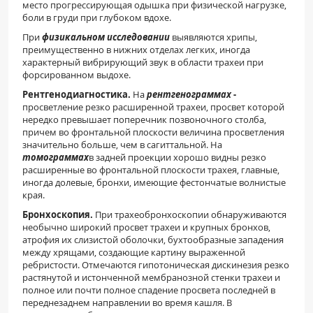
место прогрессирующая одышка при физической нагрузке,
боли в груди при глубоком вдохе.
При
физикальном исследовании
выявляются хрипы,
преимущественно в нижних отделах легких, иногда
характерный вибрирующий звук в области трахеи при
форсированном выдохе.
Рентгенодиагностика.
На
рентгенограммах
-
просветление резко расширенной трахеи, просвет которой
нередко превышает поперечник позвоночного столба,
причем во фронтальной плоскости величина просветления
значительно больше, чем в сагиттальной. На
томограммах
в задней проекции хорошо видны резко
расширенные во фронтальной плоскости трахея, главные,
иногда долевые, бронхи, имеющие фестончатые волнистые
края.
Бронхоскопия.
При трахеобронхоскопии обнаруживаются
необычно широкий просвет трахеи и крупных бронхов,
атрофия их слизистой оболочки, бухтообразные западения
между хрящами, создающие картину выраженной
ребристости. Отмечаются гипотоническая дискинезия резко
растянутой и истонченной мембранозной стенки трахеи и
полное или почти полное спадение просвета последней в
переднезаднем направлении во время кашля. В