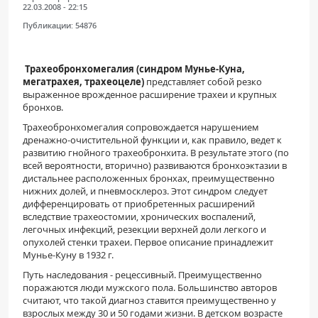
22.03.2008 - 22:15
Публикации:
54876
Трахеобронхомегалия (синдром Мунье-Куна,
мегатрахея, трахеоцеле)
представляет собой резко
выраженное врожденное расширение трахеи и крупных
бронхов.
Трахеобронхомегалия сопровождается нарушением
дренажно-очистительной функции и, как правило, ведет к
развитию гнойного трахеобронхита. В результате этого (по
всей вероятности, вторично) развиваются бронхоэктазии в
дистальнее расположенных бронхах, преимущественно
нижних долей, и пневмосклероз. Этот синдром следует
дифференцировать от приобретенных расширений
вследствие трахеостомии, хронических воспалений,
легочных инфекций, резекции верхней доли легкого и
опухолей стенки трахеи. Первое описание принадлежит
Мунье-Куну в 1932 г.
Путь наследования - рецессивный. Преимущественно
поражаются люди мужского пола. Большинство авторов
считают, что такой диагноз ставится преимущественно у
взрослых между 30 и 50 годами жизни. В детском возрасте