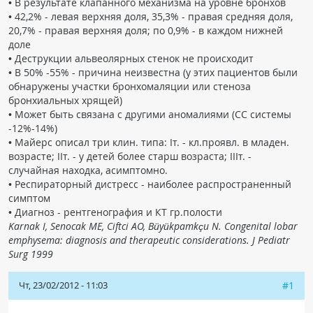
• В результате клапанного механизма на уровне бронхов
• 42,2% - левая верхняя доля, 35,3% - правая средняя доля,
20,7% - правая верхняя доля; по 0,9% - в каждом нижней
доле
• Деструкции альвеолярных стенок не происходит
• В 50% -55% - причина неизвестна (у этих пациентов были
обнаружены участки бронхомаляции или стеноза
бронхиальных хрящей)
• Может быть связана с другими аномалиями (СС системы
-12%-14%)
• Майерс описал три клин. типа: Iт. - кл.проявл. в младен.
возрасте; IIт. - у детей более старш возраста; IIIт. -
случайная находка, асимптомно.
• Респираторный дистресс - наиболее распространенный
симптом
• Диагноз - рентгенография и КТ гр.полости
Karnak I, Senocak ME, Ciftci AO, Büyükpamkçu N. Congenital lobar
emphysema: diagnosis and therapeutic considerations. J Pediatr
Surg 1999
Чт, 23/02/2012 - 11:03
#1