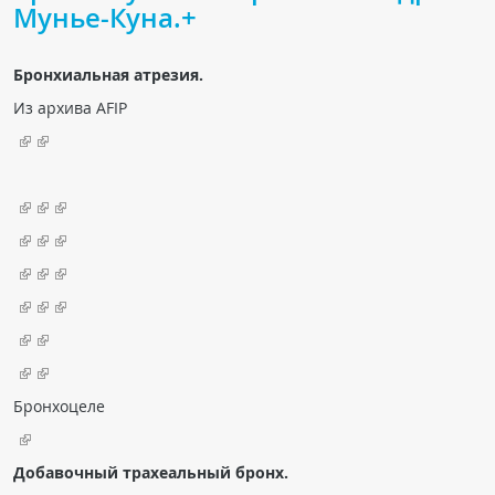
Мунье-Куна.+
Чат RADIOMED
Бронхиальная атрезия.
ОБРАЗОВАНИЕ
Из архива AFIP
Интерактивные задания
Презентации
Публикации
Видео
Журнал "Лучевая диагностика и терапия"
Бронхоцеле
Добавочный трахеальный бронх.
КНИЖНЫЙ МАГАЗИН