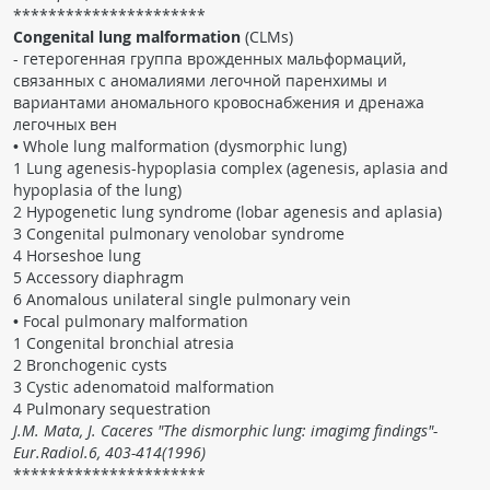
**********************
Congenital lung malformation
(CLMs)
- гетерогенная группа врожденных мальформаций,
связанных с аномалиями легочной паренхимы и
вариантами аномального кровоснабжения и дренажа
легочных вен
• Whole lung malformation (dysmorphic lung)
1 Lung agenesis-hypoplasia complex (agenesis, aplasia and
hypoplasia of the lung)
2 Hypogenetic lung syndrome (lobar agenesis and aplasia)
3 Congenital pulmonary venolobar syndrome
4 Horseshoe lung
5 Accessory diaphragm
6 Anomalous unilateral single pulmonary vein
• Focal pulmonary malformation
1 Congenital bronchial atresia
2 Bronchogenic cysts
3 Cystic adenomatoid malformation
4 Pulmonary sequestration
J.M. Mata, J. Caceres "The dismorphic lung: imagimg findings"-
Eur.Radiol.6, 403-414(1996)
**********************