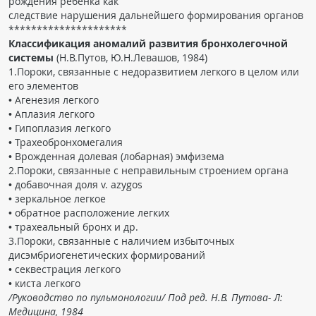
рождения ребенка как
следствие нарушения дальнейшего формирования органов
*********************
Классификация аномалий развития бронхолегочной
системы
(Н.В.Путов, Ю.Н.Левашов, 1984)
1.Пороки, связанные с недоразвитием легкого в целом или
его элементов
• Агенезия легкого
• Аплазия легкого
• Гипоплазия легкого
• Трахеобронхомегалия
• Врожденная долевая (лобарная) эмфизема
2.Пороки, связанные с неправильным строением органа
• добавочная доля v. azygos
• зеркальное легкое
• обратное расположение легких
• трахеальный бронх и др.
3.Пороки, связанные с наличием избыточных
дисэмбриогенетических формирований
• секвестрация легкого
• киста легкого
/Руководство по пульмонологии/ Под ред. Н.В. Путова- Л:
Медицина, 1984