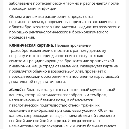
заболевание протекает бессимптомно и распознается после
присоединения инфекции.
Объем и динамика расширения определяется
возникновением одновременных признаков воспаления в
области бронхоэктазов. Окончательный диагноз возможен с
помощью рентгенологического и бронхологического
исследования.
Клиническая картина.
Первые проявления
трахеобронхомегалии относятся к раннему детскому
возрасту и в этот период чаще всего трактуются как
симптомы рецидивирующего бронхита или хронической
пневмонии. Чаще страдают мальчики. Развернутая картина
проявляется обычно в возрасте 20-40 лет, протекает с
периодическими обострениями и постепенно нарастающей
дыхательной недостаточности.
Жалобы.
Больные жалуются на постоянный мучительный
кашель, который отличается своеобразным тембром,
напоминающим блеяние козы, и объясняется
патологической податливостью стенок трахеи, их
смыканием и вибрацией при кашлевых усилиях. Обычно
кашель сопровождается выделением обильной силизисто-
гнойной или гнойной мокроты. Иногда возникает
незначительное кровохарканье. У многих больных имеют