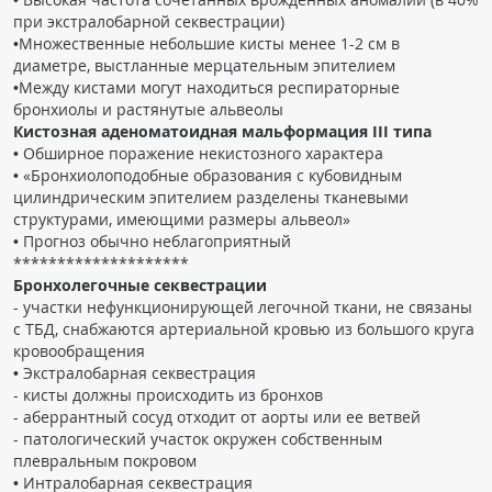
при экстралобарной секвестрации)
•Множественные небольшие кисты менее 1-2 см в
диаметре, выстланные мерцательным эпителием
•Между кистами могут находиться респираторные
бронхиолы и растянутые альвеолы
Кистозная аденоматоидная мальформация III типа
• Обширное поражение некистозного характера
• «Бронхиолоподобные образования с кубовидным
цилиндрическим эпителием разделены тканевыми
структурами, имеющими размеры альвеол»
• Прогноз обычно неблагоприятный
********************
Бронхолегочные секвестрации
- участки нефункционирующей легочной ткани, не связаны
с ТБД, снабжаются артериальной кровью из большого круга
кровообращения
• Экстралобарная секвестрация
- кисты должны происходить из бронхов
- аберрантный сосуд отходит от аорты или ее ветвей
- патологический участок окружен собственным
плевральным покровом
• Интралобарная секвестрация