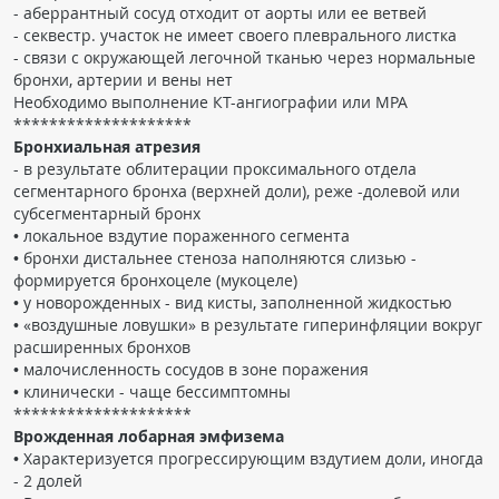
- аберрантный сосуд отходит от аорты или ее ветвей
- секвестр. участок не имеет своего плеврального листка
- связи с окружающей легочной тканью через нормальные
бронхи, артерии и вены нет
Необходимо выполнение КТ-ангиографии или МРА
********************
Бронхиальная атрезия
- в результате облитерации проксимального отдела
сегментарного бронха (верхней доли), реже -долевой или
субсегментарный бронх
• локальное вздутие пораженного сегмента
• бронхи дистальнее стеноза наполняются слизью -
формируется бронхоцеле (мукоцеле)
• у новорожденных - вид кисты, заполненной жидкостью
• «воздушные ловушки» в результате гиперинфляции вокруг
расширенных бронхов
• малочисленность сосудов в зоне поражения
• клинически - чаще бессимптомны
********************
Врожденная лобарная эмфизема
• Характеризуется прогрессирующим вздутием доли, иногда
- 2 долей