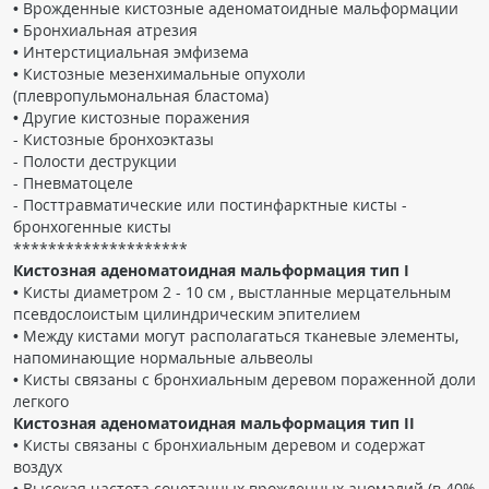
• Врожденные кистозные аденоматоидные мальформации
• Бронхиальная атрезия
• Интерстициальная эмфизема
• Кистозные мезенхимальные опухоли
(плевропульмональная бластома)
• Другие кистозные поражения
- Кистозные бронхоэктазы
- Полости деструкции
- Пневматоцеле
- Посттравматические или постинфарктные кисты -
бронхогенные кисты
********************
Кистозная аденоматоидная мальформация тип I
• Кисты диаметром 2 - 10 см , выстланные мерцательным
псевдослоистым цилиндрическим эпителием
• Между кистами могут располагаться тканевые элементы,
напоминающие нормальные альвеолы
• Кисты связаны с бронхиальным деревом пораженной доли
легкого
Кистозная аденоматоидная мальформация тип II
• Кисты связаны с бронхиальным деревом и содержат
воздух
• Высокая частота сочетанных врожденных аномалий (в 40%