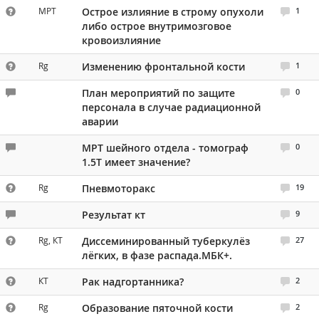
МРТ
Острое излияние в строму опухоли
1
ПАЦИЕНТАМ
либо острое внутримозговое
кровоизлияние
Где пройти обследование
Rg
Изменению фронтальной кости
1
Компьютерная томография (КТ)
Магнитно-резонансная томография (МРТ)
План мероприятий по защите
0
персонала в случае радиационной
Спросить врача
аварии
МРТ шейного отдела - томограф
0
ПОМОЩЬ
1.5Т имеет значение?
Rg
Пневмоторакс
19
Результат кт
9
Rg, КТ
Диссеминированный туберкулёз
27
лёгких, в фазе распада.МБК+.
КТ
Рак надгортанника?
2
Rg
Образование пяточной кости
2