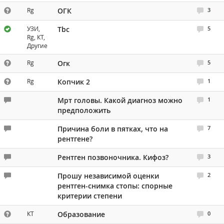
Rg
ОГК
3
УЗИ,
Tbc
5
Rg, КТ,
Другие
Rg
Огк
5
Rg
Копчик 2
1
Мрт головы. Какой диагноз можно
1
предположить
Причина боли в пятках, что на
7
рентгене?
Рентген позвоночника. Кифоз?
3
Прошу независимой оценки
2
рентген-снимка стопы: спорные
критерии степени
КТ
Образование
0