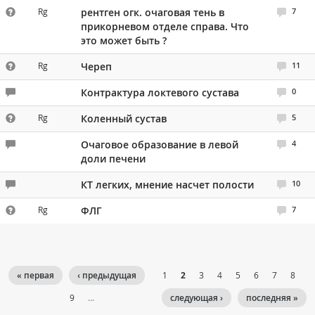
Rg
рентген огк. очаговая тень в
7
прикорневом отделе справа. Что
это может быть ?
Rg
Череп
11
Контрактура локтевого сустава
0
Rg
Коленный сустав
5
Очаговое образование в левой
4
доли печени
КТ легких, мнение насчет полости
10
Rg
ФЛГ
7
« первая
‹ предыдущая
1
2
3
4
5
6
7
8
9
…
следующая ›
последняя »