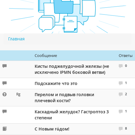
Чат RADIOMED
ОБРАЗОВАНИЕ
Интерактивные задания
Главная
Вы здесь
Презентации
Публикации
Сообщение
Ответы
Видео
Кисты поджелудочной железы (не
0
исключено IPMN боковой ветви)
Журнал "Лучевая диагностика и терапия"
Подскажите что это
1
Rg
Перелом и подвыв головки
2
плечевой кости?
Каскадный желудок? Гастроптоз 3
1
степени
С Новым го́дом!
8
КНИЖНЫЙ МАГАЗИН