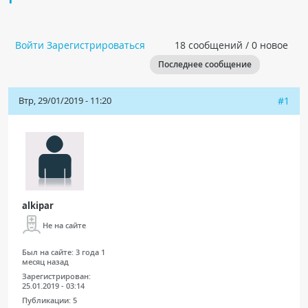
Чат RADIOMED
Войти
Зарегистрироваться
18 сообщений / 0 новое
ОБРАЗОВАНИЕ
Последнее сообщение
Интерактивные задания
Втр, 29/01/2019 - 11:20
#1
Презентации
Публикации
Видео
Журнал "Лучевая диагностика и терапия"
alkipar
Не на сайте
Был на сайте:
3 года 1
месяц назад
Зарегистрирован:
25.01.2019 - 03:14
КНИЖНЫЙ МАГАЗИН
Публикации:
5