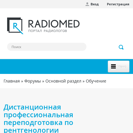
Вход
Регистрация
Перейти к основному содержанию
Меню
НОВОЕ НА САЙТЕ
Главная
»
Форумы
»
Основной раздел
»
Обучение
Вы здесь
СООБЩЕСТВО
Клинические наблюдения
Дистанционная
Форум
профессиональная
переподготовка по
Наш сборник ссылок
рентгенологии