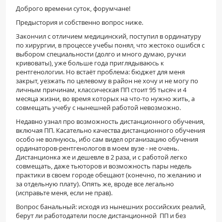
Доброго времени суток, форумчане!
ПАЦИЕНТАМ
Предыстория и собственно вопрос ниже.
Где пройти обследование
Закончил с отличием медицинский, поступил в ординатуру
по хирургии, в процессе учебы понял, что жестоко ошибся с
Компьютерная томография (КТ)
выбором специальности (долго и много думаю, ручки
кривоваты), уже больше года приглядываюсь к
Магнитно-резонансная томография (МРТ)
рентгенологии. Но встаёт проблема: бюджет для меня
Спросить врача
закрыт, уезжать по целевому в район не хочу и не могу по
личным причинам, классическая ПП стоит 95 тысяч и 4
месяца жизни, во время которых на что-то нужно жить, а
ПОМОЩЬ
совмещать учебу с нынешней работой невозможно.
Недавно узнал про возможность дистанционного обучения,
включая ПП. Касательно качества дистанционного обучения
особо не волнуюсь, ибо сам видел организацию обучения
ординаторов-рентгенологов в моем вузе - не очень.
Дистанционка же и дешевле в 2 раза, и с работой легко
совмещать, даже тьюторов и возможность пары недель
практики в своем городе обещают (конечно, по желанию и
за отдельную плату). Опять же, вроде все легально
(исправьте меня, если не прав).
Вопрос банальный: исходя из нынешних российских реалий,
берут ли работодатели после дистанционной ПП и без