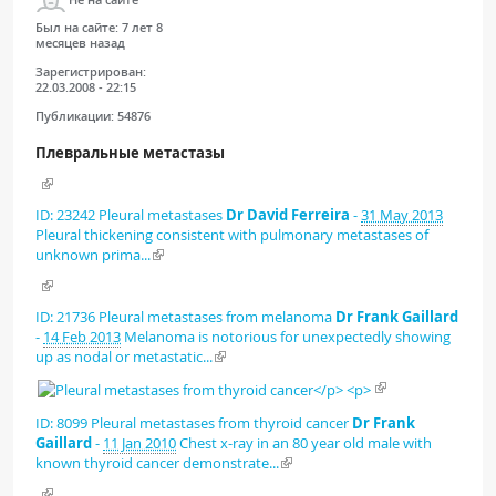
Был на сайте:
7 лет 8
месяцев назад
Зарегистрирован:
22.03.2008 - 22:15
Публикации:
54876
Плевральные метастазы
ID: 23242
Pleural metastases
Dr David Ferreira
-
31 May 2013
Pleural thickening consistent with pulmonary metastases of
unknown prima...
ID: 21736
Pleural metastases from melanoma
Dr Frank Gaillard
-
14 Feb 2013
Melanoma is notorious for unexpectedly showing
up as nodal or metastatic...
ID: 8099
Pleural metastases from thyroid cancer
Dr Frank
Gaillard
-
11 Jan 2010
Chest x-ray in an 80 year old male with
known thyroid cancer demonstrate...