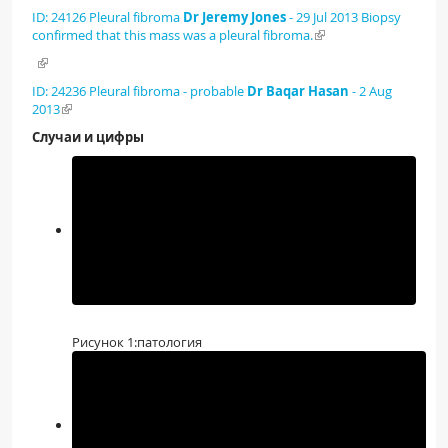
ID: 24126 Pleural fibroma
Dr Jeremy Jones
- 29 Jul 2013 Biopsy
confirmed that this mass was a pleural fibroma.
ID: 24236 Pleural fibroma - probable
Dr Baqar Hasan
- 2 Aug
2013
Случаи и цифры
Рисунок 1:патология