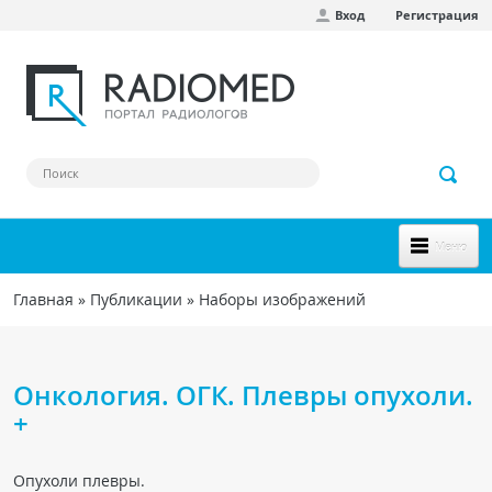
Вход
Регистрация
Перейти к основному содержанию
Меню
НОВОЕ НА САЙТЕ
Главная
»
Публикации
»
Наборы изображений
Вы здесь
СООБЩЕСТВО
Клинические наблюдения
Онкология. ОГК. Плевры опухоли.
Форум
+
Наш сборник ссылок
Опухоли плевры.