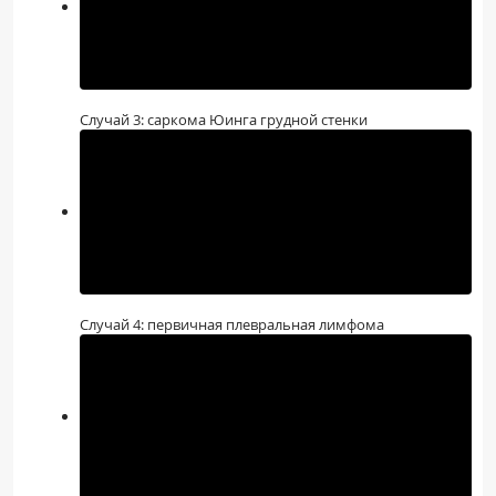
Случай 3: саркома Юинга грудной стенки
Случай 4: первичная плевральная лимфома