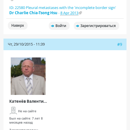
ID: 22580
Pleural metastases with the 'incomplete border sign'
Dr Charlie Chia-Tsong Hsu
-
8 Apr 2013
Наверх
Войти
Зарегистрироваться
Чт, 29/10/2015 - 11:39
#9
Катенёв Валенти...
Не на сайте
Был на сайте:
7 лет 8
месяцев назад
Зарегистрирован: