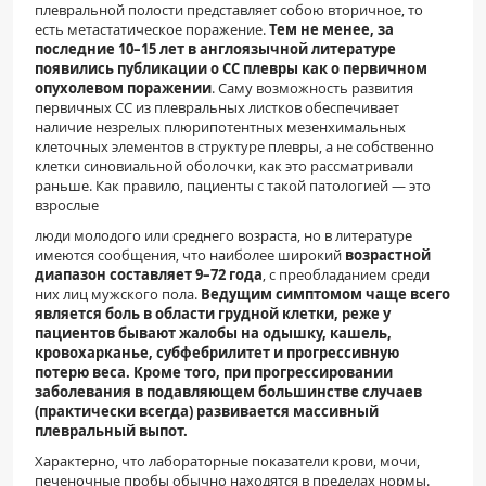
плевральной полости представляет собою вторичное, то
есть метастатическое поражение.
Тем не менее, за
последние 10–15 лет в англоязычной литературе
появились публикации о СС плевры как о первичном
опухолевом поражении
. Саму возможность развития
первичных СС из плевральных листков обеспечивает
наличие незрелых плюрипотентных мезенхимальных
клеточных элементов в структуре плевры, а не собственно
клетки синовиальной оболочки, как это рассматривали
раньше. Как правило, пациенты с такой патологией — это
взрослые
люди молодого или среднего возраста, но в литературе
имеются сообщения, что наиболее широкий
возрастной
диапазон составляет 9–72 года
, с преобладанием среди
них лиц мужского пола.
Ведущим симптомом чаще всего
является боль в области грудной клетки, реже у
пациентов бывают жалобы на одышку, кашель,
кровохарканье, субфебрилитет и прогрессивную
потерю веса. Кроме того, при прогрессировании
заболевания в подавляющем большинстве случаев
(практически всегда) развивается массивный
плевральный выпот.
Характерно, что лабораторные показатели крови, мочи,
печеночные пробы обычно находятся в пределах нормы.