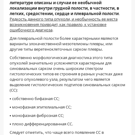
литературе описаны и случаи ее необычной
локализации внутри грудной полости, в частности, в
легких, средостении, сердце и плевральной полости
.
Редкость данного типа опухоли, и необычность ее места
возникновения приводит, как правило, к установке
ошибочного диагноза
.
Для плевральной полости более характерными являются
варианты злокачественной мезотелиомы плевры, или
другие типы веретеноклеточных сарком плевры.
Собственно морфологическая диагностика этого типа
опухолей значительно усложняется характерным для
синовиальных сарком очень широким спектром
гистологических типов ее строения в разных участках даже
одного опухолевого узла, результатом чего является
выделение гистологических подтипов синовиальных сарком
(СС):
• собственно бифазная СС;
• монофазная эпителиальная СС;
• монофазная фиброзная СС;
• плохо дифференцированная СС.
Следует отметить, что чаще всего появление СС в