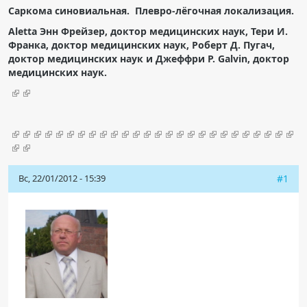
Саркома синовиальная. Плевро-лёгочная локализация.
Чат RADIOMED
Aletta Энн Фрейзер, доктор медицинских наук, Тери И.
Франка, доктор медицинских наук, Роберт Д. Пугач,
ОБРАЗОВАНИЕ
доктор медицинских наук и Джеффри Р. Galvin, доктор
медицинских наук.
Интерактивные задания
Презентации
Публикации
Видео
Журнал "Лучевая диагностика и терапия"
Вс, 22/01/2012 - 15:39
#1
КНИЖНЫЙ МАГАЗИН