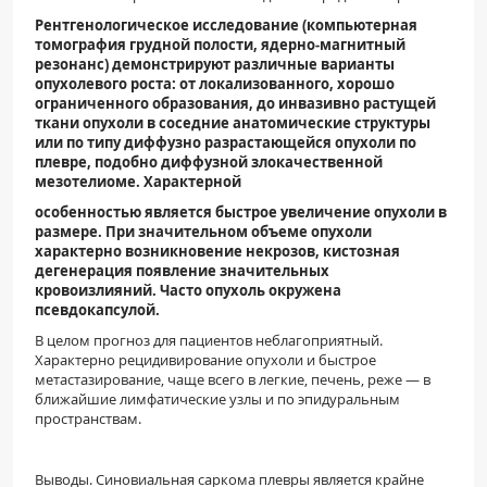
Рентгенологическое исследование (компьютерная
томография грудной полости, ядерно‑магнитный
резонанс) демонстрируют различные варианты
опухолевого роста: от локализованного, хорошо
ограниченного образования, до инвазивно растущей
ткани опухоли в соседние анатомические структуры
или по типу диффузно разрастающейся опухоли по
плевре, подобно диффузной злокачественной
мезотелиоме. Характерной
особенностью является быстрое увеличение опухоли в
размере. При значительном объеме опухоли
характерно возникновение некрозов, кистозная
дегенерация появление значительных
кровоизлияний. Часто опухоль окружена
псевдокапсулой.
В целом прогноз для пациентов неблагоприятный.
Характерно рецидивирование опухоли и быстрое
метастазирование, чаще всего в легкие, печень, реже — в
ближайшие лимфатические узлы и по эпидуральным
пространствам.
Выводы. Синовиальная саркома плевры является крайне