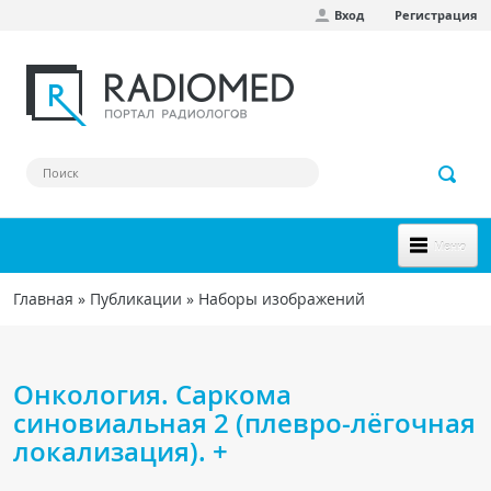
Вход
Регистрация
Перейти к основному содержанию
Меню
НОВОЕ НА САЙТЕ
Главная
»
Публикации
»
Наборы изображений
Вы здесь
СООБЩЕСТВО
Клинические наблюдения
Онкология. Саркома
Форум
синовиальная 2 (плевро-лёгочная
локализация). +
Наш сборник ссылок