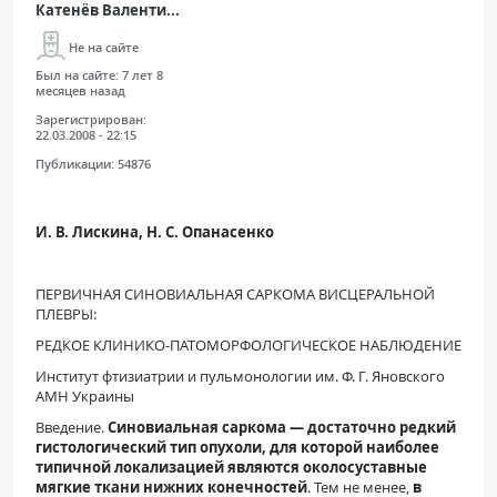
Катенёв Валенти...
ПАЦИЕНТАМ
Не на сайте
Где пройти обследование
Был на сайте:
7 лет 8
месяцев назад
Компьютерная томография (КТ)
Зарегистрирован:
22.03.2008 - 22:15
Магнитно-резонансная томография (МРТ)
Публикации:
54876
Спросить врача
И. В. Лискина, Н. С. Опанасенко
ПОМОЩЬ
ПЕРВИЧНАЯ СИНОВИАЛЬНАЯ САРКОМА ВИСЦЕРАЛЬНОЙ
ПЛЕВРЫ:
РЕДКОЕ КЛИНИКО-ПАТОМОРФОЛОГИЧЕСКОЕ НАБЛЮДЕНИЕ
Институт фтизиатрии и пульмонологии им. Ф. Г. Яновского
АМН Украины
Введение.
Синовиальная саркома — достаточно редкий
гистологический тип опухоли, для которой наиболее
типичной локализацией являются околосуставные
мягкие ткани нижних конечностей
. Тем не менее,
в