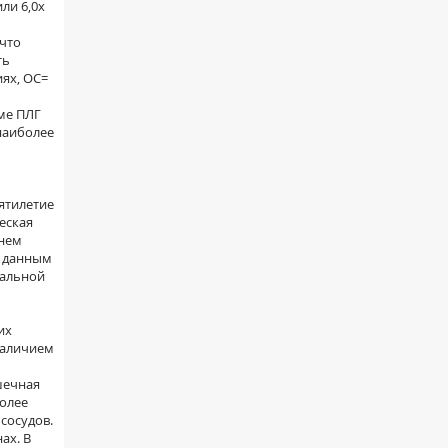
ли 6,0х
 что
ть
иях, ОС=
ме ПЛГ
 наиболее
сятилетие
еская
ннем
о данным
иальной
их
наличием
шечная
более
сосудов.
ах. В