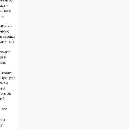
евания,
ца -
льного
ты;
ний 78
онную
в сердца
ии, как:
ования
ца и
ов.
тавляет
 Процесс
дней
ием
ментов
кий
вшие
и и
 у