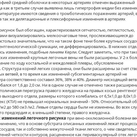
трофией средней оболочки в некоторых артериях отмечен выраженный
а как в третьем случае выявлена лишь гипертрофия медии без измене
литературе имеются сведения о тромботических поражениях артерий, 
а так же дилятационные и плексиформные изменения в артериях
исунок был обогащен, характеризовался сетчатостью, петлистостью,
ами визуализировались мелкоочаговые тени, прослеживающиеся до
столько значительным, что на таком фоне тени более крупных сосудов
ентгенологической суммации, не дифференцировались. В нижних отде
ь изменения, подобные линиям Керли. Следует заметить, что при так
их изменений крупные легочные вены не были расширены. У 2-х бо
ение по ходу костальной и междолевой плевры, обусловленное
Структура корней легких сохранена, они были расширены за счет ств
ых ветвей, в то время как изменений субсегментарных артерий не
а соответственно составил 36%, 38% и 40%. Диаметр нисходящей вет
ался от 1,6 до 2,0 см. Ни в одном случае не отмечено также расширен
столическая перегрузка правого желудочка на правых косых рентгено
выходного отдела, размеры которого колебались от 6,5x1,0 до 8,0x1,0 
екс (КТИ) не превышал нормальных значений - 50%. Относительный о
/м2 до 580 см3 /м2. Левые отделы сердца были не изменены. Во всех сл
о предсердия и, в меньшей степени, правого желудочка.
 изменений легочного рисунка
при вено-окклюзионной болезни ве
омнению, что в основе субстрата описанных изменений лежат процесс
осудов, так и собственно межуточной ткани легкого, о чем свидетель
х теней четкости контуров, расцененное как периваскулярный отек лег