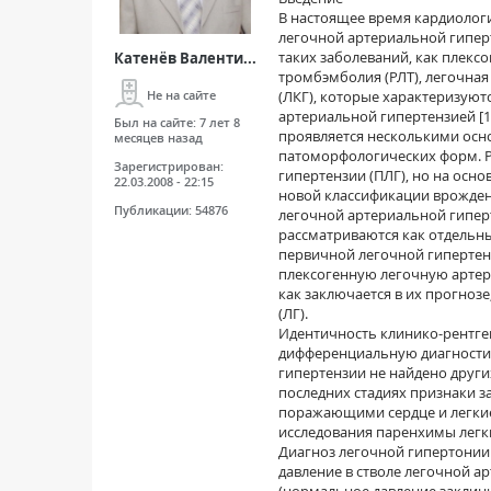
В настоящее время кардиолог
легочной артериальной гипер
таких заболеваний, как плекс
Катенёв Валенти...
тромбэмболия (РЛТ), легочна
(ЛКГ), которые характеризую
Не на сайте
артериальной гипертензией [1
Был на сайте:
7 лет 8
проявляется несколькими осно
месяцев назад
патоморфологических форм. Р
Зарегистрирован:
гипертензии (ПЛГ), но на осн
22.03.2008 - 22:15
новой классификации врожде
Публикации:
54876
легочной артериальной гипер
рассматриваются как отдельны
первичной легочной гиперте
плексогенную легочную артер
как заключается в их прогнозе
(ЛГ).
Идентичность клинико-рентге
дифференциальную диагностику
гипертензии не найдено друг
последних стадиях признаки 
поражающими сердце и легкие
исследования паренхимы легк
Диагноз легочной гипертонии 
давление в стволе легочной арт