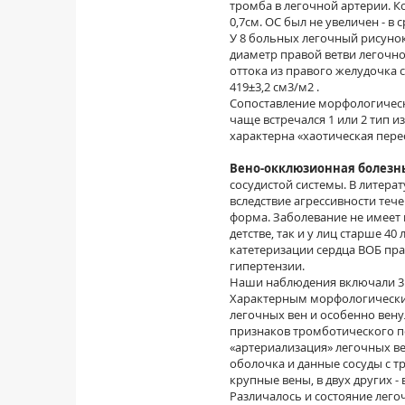
тромба в легочной артерии. К
0,7см. ОС был не увеличен - в 
У 8 больных легочный рисунок
диаметр правой ветви легочно
оттока из правого желудочка 
419±3,2 см3/м2 .
Сопоставление морфологическ
чаще встречался 1 или 2 тип 
характерна «хаотическая перес
Вено-окклюзионная болезнь
сосудистой системы. В литерату
вследствие агрессивности теч
форма. Заболевание не имеет 
детстве, так и у лиц старше 4
катетеризации сердца ВОБ пра
гипертензии.
Наши наблюдения включали 3 
Характерным морфологически
легочных вен и особенно вен
признаков тромботического 
«артериализация» легочных в
оболочка и данные сосуды с т
крупные вены, в двух других 
Различалось и состояние лего