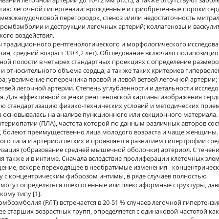
ания легочной артерии до 10-12 мм рт.ст.), а также отсутствуют забол
тию легочной гипертензии: врожденные и приобретенные пороки серд
межжелудочковой перегородок, стеноз и/или недостаточность митра
 тромбэмболии и деструкции легочных артерий; коллагенозы и васкули
кого воздействия.
 традиционного рентгенологического и морфологического исследова
ин, средний возраст 33±4,2 лет). Обследование включало полипозици
ной полости в четырех стандартных проекциях с определение размеро
и относительного объема сердца, а так же таких критериев гиперволем
а; увеличение поперечника правой и левой ветвей легочной артерии;
вей легочной артерии. Степень углубленности и детальности исслед
ая. Для эффективной оценки рентгеновской картины изображения серд
ю стандартизацию физико-технических условий и методических прием
 основывалась на анализе пункционного или секционного материала.
териопатии (ПЛА), частота которой по данным различных авторов сос
 ЛГ, болеют преимущественно лица молодого возраста и чаще женщины.
го типа и артериол легких и проявляется развитием гипертрофии сре
изация (образование средней мышечной оболочки) артериол. С течен
я также и в интиме. Сначала вследствие пролиферации клеточных эле
щение, вскоре переходящее в необратимые изменения - концентричес
ду с концентрическим фиброзом интимы, в ряде случаев полностью
 могут определяться плексогенные или плексиформные структуры, да
ому типу [1].
боэмболия (РЛТ) встречается в 20-51 % случаев легочной гипертензи
ее старших возрастных групп, определяется с одина­ковой частотой как