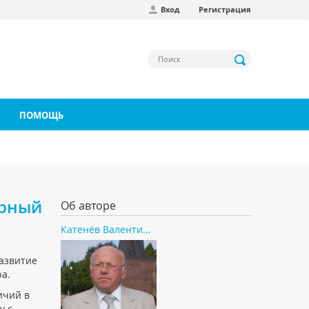
Вход
Регистрация
ПОМОЩЬ
ярный
Об авторе
Катенёв Валенти...
развитие
а.
ичий в
у с