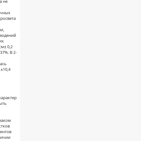
а не
очных
просвета
и,
блюдений
их
м± 0,2
7%. В 2-
лась
±10,4
характер
быть
наком
стков
иентов
личии