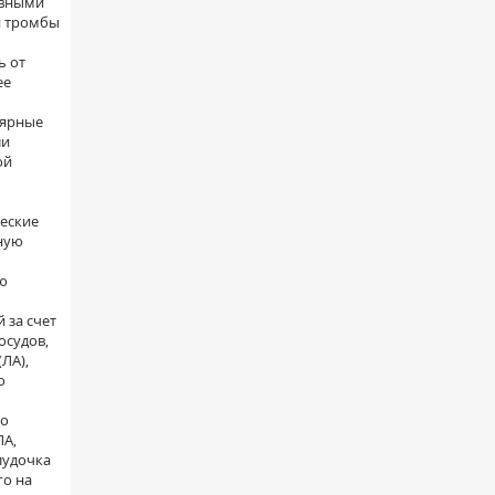
ивными
й тромбы
ь от
ее
лярные
ли
ой
ческие
нную
ью
 за счет
осудов,
ЛА),
о
по
ЛА,
лудочка
го на