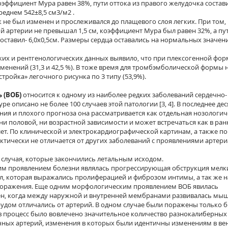
оэффициент Мура равен 38%, пути оттока из правого желудочка состави
среднем 542±8,5 см3/м2 .
 не был изменен и прослеживался до плащевого слоя легких. При том,
й артерии не превышал 1,5 см, коэффициент Мура был равен 32%, а пу
составил- 6,0х0,5см. Размеры сердца оставались на нормальных значен
их и рентгенологических данных выявило, что при плексогенной фор
изменений (31,3 и 42,5 %). В тоже время для тромбэмболической формы
тройка» легочного рисунка по 3 типу (53,9%).
 (ВОБ)
относится к одному из наиболее редких заболеваний сердечно-
ре описано не более 100 случаев этой патологии [3, 4]. В последнее де
ения и плохого прогноза она рассматривается как отдельная нозологич
ни половой, ни возрастной зависимости и может встречаться как в ра
0 лет. По клинической и электрокардиографической картинам, а также п
ктически не отличается от других заболеваний с проявлениями артер
случая, которые закончились летальным исходом.
м проявлением болезни являлась прогрессирующая обструкция мелк
ул, которая выражались пролиферацией и фиброзом интимы, а так же 
поражения. Еще одним морфологическим проявлением ВОБ явилась
ен, когда между наружной и внутренней мембранами развивалась мы
рудом отличались от артерий. В одном случае были поражены только 
- в процесс было вовлечено значительное количество разнокалиберных 
чных артерий, изменения в которых были идентичны изменениям в вен