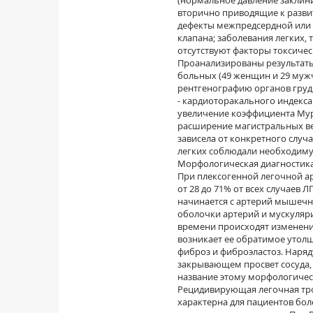
(нормальное давление заклинив
вторично приводящие к разви
дефекты межпредсердной или 
клапана; заболевания легких,
отсутствуют факторы токсичес
Проанализированы результаты
больных (49 женщин и 29 мужч
рентгенографию органов груд
- кардиоторакального индекса 
увеличение коэффициента Мур
расширение магистральных вет
зависела от конкретного случ
легких соблюдали необходиму
Морфологическая диагностика
При плексогенной легочной ар
от 28 до 71% от всех случаев
начинается с артерий мышечно
оболочки артерий и мускуляр
времени происходят изменени
возникает ее обратимое утол
фиброз и фиброэластоз. Наря
закрывающем просвет сосуда,
название этому морфологическ
Рецидивирующая легочная тром
характерна для паци­ентов бол