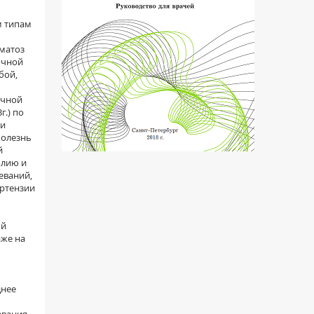
м типам
оматоз
очной
бой,
очной
г.) по
ми
болезнь
й
олию и
еваний,
ертензии
ой
аже на
днее