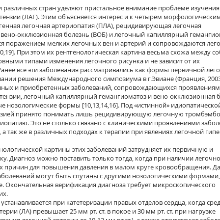
и различных стран уделяют пристальное внимание проблеме изучения
тензии (ЛАГ). Этим объясняется интерес и к четырем морфологически
огенная легочная артериопатия (ПЛА), рецидивирующая легочная
я вено-окклюзионная болезнь (ВОБ) и легочный капиллярный геманги
тся поражением мелких легочных вен и артерий и сопровождаются лег
0,19]. При этом их рентгенологическая картина весьма схожа между со
вными типами изменения легочного рисунка и не зависит от их
анее все эти заболевания рассматривались как формы первичной лег
овании решения Международного симпозиума в г.Эвиане (Франция, 2003
нных и приобретенных заболеваний, сопровождающихся проявления
тензии, легочный капиллярный гемангиоматоз и вено-окклюзионная 
е нозологические формы [10,13,14,16]. Под «истинной» идиопатическо
нзией принято понимать лишь рецидивирующую легочную тромбэмб
иопатию. Это не столько связано с клиническими проявлениями забол
, а так же в различных подходах к терапии при явлениях легочной гип
нологической картины этих заболеваний затрудняет их первичную и
. Диагноз можно поставить только тогда, когда при наличии легочн
их причин для повышения давления в малом круге кровообращения. Д
заболеваний могут быть спутаны с другими нозологическими формами,
. Окончательная верификация диагноза требует микроскопического
их.
устанавливается при катетеризации правых отделов сердца, когда сре
ерии (ЛА) превышает 25 мм рт. ст. в покое и 30 мм рт. ст. при нагрузке