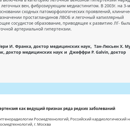
 легочных вен, фиброзирующим медиастинитом. В 2003г. на 3-
 основании сходных патоморфологических проявлений, клиниче
 назначении простагландинов ЛВОБ и легочный капиллярный
ющее сосудистое образование, приводящее к развитию ЛГ- был
гочной артериальной гипертензии.
Тери И. Франка, доктор медицинских наук, Тан-Люсьен Х. М
к, доктор медицинских наук и Джеффри Р. Galvin, доктор
ертензия как ведущий признак ряда редких заболеваний
нтгенорадиологии Росмедтехнологий, Российский кардиологический н
осмедтехнологий, г. Москва