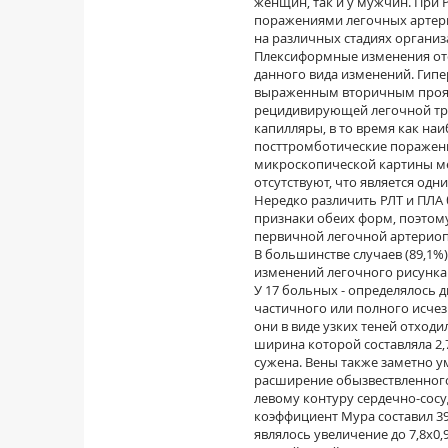
женщин, так и у мужчин. При
поражения­ми легочных артер
на различных стадиях организ
Плексиформные изменения отс
данного вида изменений. Гип
выраженным вторичным проявл
рецидивирующей легочной т
капилляры, в то время как на
посттромботические поражени
микроскопической картины ме
отсутствуют, что является од
Нередко различить РЛТ и ПЛА 
признаки обеих форм, поэтому
первичной легочной артериопа
В большинстве случаев (89,1%
изменений легочного рисунка
У 17 больных - определялось
частичного или полного исче
они в виде узких теней отход
ширина которой составляла 2,7
сужена. Вены также заметно 
расширение обызвествленного 
левому контуру сердечно-сосу
коэффициент Мура составил 39
являлось увеличение до 7,8х0,