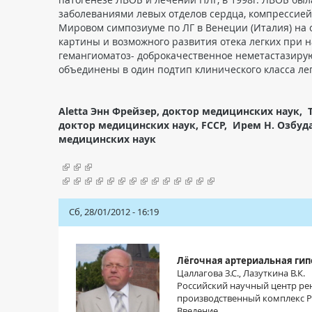
заболеваниями левых отделов сердца, компрессией
Мировом симпозиуме по ЛГ в Венеции (Италия) на
картины и возможного развития отека легких при
гемангиоматоз- доброкачественное неметастазиру
объединены в один подтип клинического класса ле
Aletta Энн Фрейзер, доктор медицинских наук, 
доктор медицинских наук, FCCP, Ирем H. Озбуда
медицинских наук
Сб, 28/01/2012 - 16:19
Лёгочная артериальная гип
Цаллагова З.С., Лазуткина В.К.
Российский научный центр ре
производственный комплекс Р
Введение