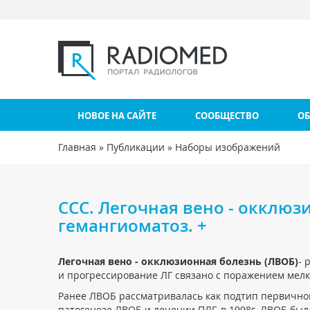
Перейти к основному содержанию
НОВОЕ НА САЙТЕ
СООБЩЕСТВО
ОБ
Главная
»
Публикации
»
Наборы изображений
Вы здесь
ССС. Легочная вено - окклю
гемангиоматоз. +
Легочная вено - окклюзионная болезнь (ЛВОБ)
- 
и прогрессирование ЛГ связано с поражением мелки
Ранее ЛВОБ рассматривалась как подтип первичной
патогенезе ЛВОБ и лечении ПЛГ, в 1998г. ЛВОБ бы