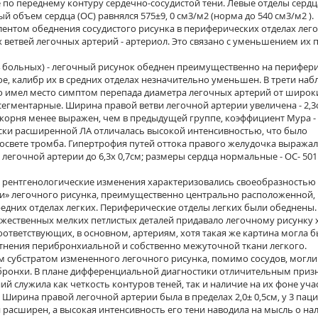
по переднему контуру сердечно-сосудистой тени. Левые отделы сердц
 объем сердца (ОС) равнялся 575±9, 0 см3/м2 (норма до 540 см3/м2 ).
ентом обеднения сосудистого рисунка в периферических отделах лег
 ветвей легочных артерий - артериол. Это связано с уменьшением их 
4 больных) - легочный рисунок обеднен преимущественно на перифери
е, калибр их в средних отделах незначительно уменьшен. В трети на
го имел место симптом перепада диаметра легочных артерий от широк
егментарные. Ширина правой ветви легочной артерии увеличена - 2,3с
корня менее выражен, чем в предыдущей группе, коэффициент Мура - 3
ески расширенной ЛА отличалась высокой интенсивностью, что было
освете тромба. Гипертрофия путей оттока правого желудочка выража
егочной артерии до 6,3х 0,7см; размеры сердца нормальные - ОС- 501 
.) рентгенологические изменения характеризовались своеобразностью
ти» легочного рисунка, преимущественно центрально расположенной,
едних отделах легких. Периферические отделы легких были обеднены.
жественных мелких петлистых деталей придавало легочному рисунку 
ответствующих, в основном, артериям, хотя такая же картина могла 
тнения перибронхиальной и собственно межуточной ткани легкого.
м субстратом измененного легочного рисунка, помимо сосудов, могли
бронхи. В плане дифференциальной диагностики отличительным приз
й служила как четкость контуров теней, так и наличие на их фоне уча
 Ширина правой легочной артерии была в пределах 2,0± 0,5см, у 3 пац
расширен, а высокая интенсивность его тени наводила на мысль о на