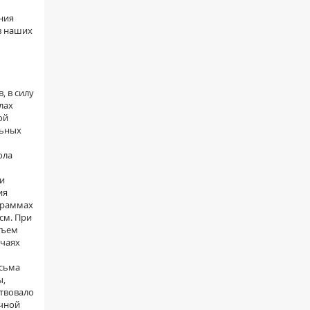
ния
в наших
, в силу
лах
ой
льных
ола
ви
ия
граммах
см. При
бъем
учаях
сьма
ы,
ствовало
очной