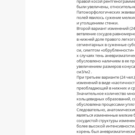
правой косой рентгенограмме 
были увеличены, относительный
Патоморфологических эквивал
полей явилось сужение мелких
и утолщением стенки.
Второй вариант изменений (2
ветвление сосудов равномерно
в нижней доле правого легко
сегментарных в суженные субс
см, симптом «обрубленности» 
х случаях тень аневризматич
обусловлено наличием в ее пр
увеличением размеров конуса л
см3/м2 .
При третьем варианте (24 чел
изменений в виде «хаотичнос
преобладающей в нижних и ср
Значительное количество мно
кольцевидных образований, со
обусловлена процессами упло
Следовательно, анатомически
являться измененные мелкие 
сосудистой структуры изменени
более высокой интенсивности.
корень был аневризматически 