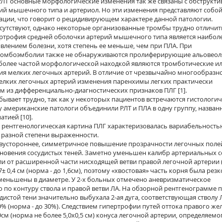
 РЛТ основные морфологические изменения так же связаны с обструкт
ий мышечного типа и артериол. Но эти изменения представляют собо
ации, что говорит о рецидивирующем характере данной патологии.
утствуют, однако некоторые организованные тромбы трудно отличит
ертрофия средней оболочки артерий мышечного типа является наибол
ением болезни, хотя степень ее меньше, чем при ПЛА. При
ромбоэмболии также не обнаруживаются пролиферирующие альовео
иболее частой морфологической находкой являются тромботические и
я мелких легочных артерий. В отличие от чрезвычайно многообразн
лких легочных артерий изменения паренхимы легких практически
ним из дифференциально-диагностических признаков ПЛГ [1].
бывает трудно, так как у некоторых пациентов встречаются гистологи
 американские патологи объединили РЛТ и ПЛА в одну группу, назва
тией [10].
) рентгенологическая картина ПЛГ характеризовалась вариабельност
 разной степени выраженности.
 двустороннее, симметричное повышение прозрачности легочных полей
зновения сосудистых теней. Заметно уменьшен калибр артериальных с
или от расширенной части нисходящей ветви правой легочной артерии (
± 0,4 см (норма - до 1,6см), поэтому «хвостовая» часть корня была резк
уменьшены в диаметре. У 2-х больных отмечено аневризматическое
по контуру ствола и правой ветви ЛА. На обзорной рентгенограмме 
дистой тени значительно выбухала 2-ая дуга, соответствующая стволу 
% (норма - до 30%). Следствием гипертрофии путей оттока правого же
9см (норма не более 5,0х0,5 см) конуса легочной артерии, определяемо