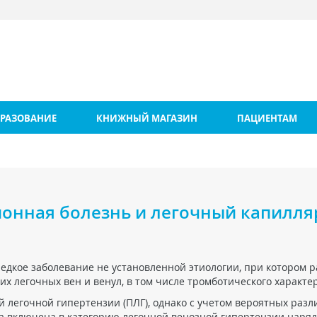
РАЗОВАНИЕ
КНИЖНЫЙ МАГАЗИН
ПАЦИЕНТАМ
зионная болезнь и легочный капилл
редкое заболевание не установленной этиологии, при котором 
х легочных вен и венул, в том числе тромботического характер
 легочной гипертензии (ПЛГ), однако с учетом вероятных разл
ла включена в категорию легочной венозной гипертензии наряд