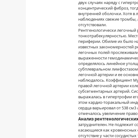
двух случаях наряду с гипер
концентрический фиброз, тогд
внутренней оболочки. Хотя в 
наблюдениях свежие тромбы, 
отсутствовали.
Рентгенологически легочный р
тонкотрабекулярностью. Мест
периферии. Обилие их было на
известных закономерностей р
легочных полей прослеживалис
выраженности гемодинамическ
определялось линейное утолщ
субплевральном лимфостазом. 
легочной артерии и ее основн
наблюдалось. Коэффициент Мур
правой легочной артерии колеб
субсегментарных артерий. Си
выражалась в гипертрофии его 
этом кардио-торакальный инд
сердца варьировал от 538 см3 
отмечалось увеличение правог
Анализ рентгенологических
затруднителен. Не подлежит с
касающиеся как кровеносных с
отсутствие у части сосудисты