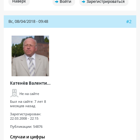
Наверх
Войти
Зарегистрироваться
ПАЦИЕНТАМ
Вс, 08/04/2018 - 09:48
#2
Где пройти обследование
Компьютерная томография (КТ)
Магнитно-резонансная томография (МРТ)
Спросить врача
ПОМОЩЬ
Катенёв Валенти...
Не на сайте
Был на сайте:
7 лет 8
месяцев назад
Зарегистрирован:
22.03.2008 - 22:15
Публикации:
54876
Случаи и цифры