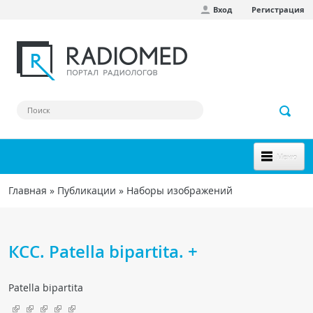
Вход
Регистрация
Перейти к основному содержанию
Меню
НОВОЕ НА САЙТЕ
Главная
»
Публикации
»
Наборы изображений
Вы здесь
СООБЩЕСТВО
Клинические наблюдения
КСС. Patella bipartita. +
Форум
Patella bipartita
Наш сборник ссылок