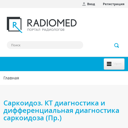
Вход
Регистрация
Перейти к основному содержанию
Меню
НОВОЕ НА САЙТЕ
Главная
Вы здесь
СООБЩЕСТВО
Клинические наблюдения
Саркоидоз. КТ диагностика и
Форум
дифференциальная диагностика
саркоидоза (Пр.)
Наш сборник ссылок