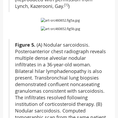
[1]
Lynch, Kazerooni, Gay.
)
Figure 5.
(A) Nodular sarcoidosis.
Posteroanterior chest radiograph reveals
multiple dense alveolar nodular
infiltrates in a 36-year-old woman.
Bilateral hilar lymphadenopathy is also
present. Transbronchial lung biopsies
demonstrated confluent noncaseating
granulomas consistent with sarcoidosis.
The infiltrates resolved following
institution of corticosteroid therapy. (B)
Nodular sarcoidosis. Computed
tomographic scan from the same patient