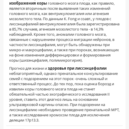
изображения коры
головного мозга плода, как правило,
является вторичным после выявления таких изменений
головного мозга, как вентрикуломегалия или агенезия
мозолистого тела. По данным К. Fong и соавт., у плодов с
лиссэнцефалией вентрикуломегалия была зарегистрирована
в 85,7% случаев, агенезия мозолистого тела - в 14,3%
наблюдений. Кроме того, аномалии головного мозга,
связанные с нарушением процесса миграции нейронов, в
частности лиссэнцефалия, могут быть обнаружены при
микро-и макроцефалии, а также при пороках, возникающих
на фоне изменения дифференцировки и формирования
коры (шизэнцефалия, полимикрогирия).
Прогноз для жизни и
здоровья при лиссэнцефалии
неблагоприятный, однако пренатальное консультирование
семей с подозрением на этот порок -очень сложный и
ответственный процесс. До тех пор, пока оценка борозд и
извилин коры головного мозга плода не станет
обязательной частью эхографического исследования II
уровня, ставить этот диагноз лишь на основании
ультразвуковой картины опасно. При подозрении на
лиссэнцефалию необходимо проведение пренатальной МРТ,
а также исследование хромосом плода для исключения
делеции 17р13.3.