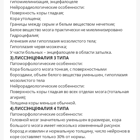
гипомиелинизация, энцефалоцеле
Нейрорадиологические особенности:
Поверхность коры гладкая;
Кора утолщена;
Границы между серым и белым веществом нечеткие;
Белое вещество мозга практически не миелинизировано
Гидроцефалия;
Агенезия или гипоплазия мозолистого тела;
Гипоплазия червя мозжечка;
У части больных – энцефалоцеле в области затылка.
3) ЛИССЭНЦЕФАЛИЯ 3 ТИПА
Патоморфологические особенности:
Кора большого мозга тонкая, с поверхностными
бороздами, объем белого вещества уменьшен, гипоплазия
мозолистого тела
Нейрорадиологические особенности:
Поверхность коры гладкая во всех отделах мозга (тотальная
агирия);
Толщина коры меньше обычной.
4) ЛИССЭНЦЕФАЛИЯ 4 ТИПА
Патоморфологические особенности:
Головной мозг значительно уменьшен в размерах, кора
большого мозга имеет несколько измененный рисунок
борозд и извилин и нормальную толщину, число нейронов в
коре составляет только 30% от нормы.