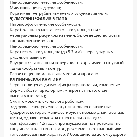
Нейрорадиологические особенности:
Миелинизация задержана;
Кора имеет негрубые изменения рисунка извилин.
5) ЛИССЭНЦЕФАЛИЯ 5 ТИПА
Патоморфологические особенности:
Кора большого мозга несколько утолщенная с
нерегулярным рисунком извилин, белое вещество мозга
гипомиелинизировано
Нейрорадиологические особенности:
Кора несколько утолщена (до 5-7 мм) с нерегулярным
рисунком извилин;
Внутренняя и внешняя поверхность коры имеет выпуклый,
«шишкообразный» контур;
Белое вещество мозга гипомиелинизировано.
КЛИНИЧЕСКАЯ КАРТИНА
Черепно-лицевая дизморфия (микроцефалия, изменение
формы лба, гипертелоризм, микрогнатия, толстые
вывернутые губы);
Симптомокомплекс «вялого ребенка»;
Задержка психоречевого и двигательного развития;
Судороги, которые манифестируют с первых дней, месяцев
жизни, однако возможна относительно поздняя
манифестация (1,5 года); преимущественно протекают по
типу инфантильных спазмов, реже имеют фокальный или
генерализованный характер. У большинства детей судороги