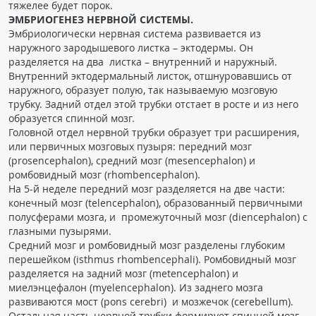
тяжелее будет порок.
ЭМБРИОГЕНЕЗ НЕРВНОЙ СИСТЕМЫ.
Эмбриологически нервная система развивается из
наружного зародышевого листка – эктодермы. Он
разделяется на два листка – внутренний и наружный.
Внутренний эктодермальный листок, отшнуровавшись от
наружного, образует полую, так называемую мозговую
трубку. Задний отдел этой трубки отстает в росте и из него
образуется спинной мозг.
Головной отдел нервной трубки образует три расширения,
или первичных мозговых пузыря: передний мозг
(prosencephalon), средний мозг (mesencephalon) и
ромбовидный мозг (rhombencephalon).
На 5-й неделе передний мозг разделяется на две части:
конечный мозг (telencephalon), образованный первичными
полусферами мозга, и промежуточный мозг (diencephalon) с
глазными пузырями.
Средний мозг и ромбовидный мозг разделены глубоким
перешейком (isthmus rhombencephali). Ромбовидный мозг
разделяется на задний мозг (metencephalon) и
миелэнцефалон (myelencephalon). Из заднего мозга
развиваются мост (pons cerebri) и мозжечок (сerebellum).
Остальная часть нервной трубки формирует спинной мозг.