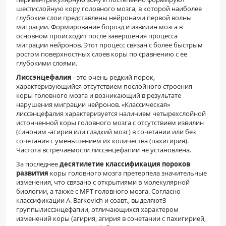
шестислойную кору головного мозга, в которой наиболее
глубокие слои представлены нейронами первой волны
миграции. Формирование борозд и извилин мозга в
основном происходит после завершения процесса
миграции нейронов. Этот процесс связан с более быстрым
ростом поверхностных слоев коры по сравнению с ее
глубокими слоями.
Лиссэнцефалия
- это очень редкий порок,
характеризующийся отсутствием послойного строения
коры головного мозга и возникающий в результате
нарушения миграции нейронов. «Классическая»
лиссэнцефалия характеризуется наличием четырехслойной
истонченной коры головного мозга с отсутствием извилин
(синоним -агирия или гладкий мозг) в сочетании или без
сочетания с уменьшением их количества (пахигирия).
Частота встречаемости лиссэнцефапии не установлена.
За последнее
десятилетие классификация пороков
развития
коры головного мозга претерпела значительные
изменения, что связано с открытиями в молекулярной
биологии, а также с МРТ головного мозга. Согласно
классификации A. Barkovich и соавт., выделяютЗ
группылиссэнцефапии, отличающихся характером
изменений коры (агирия, агирия в сочетании с пахигирией,