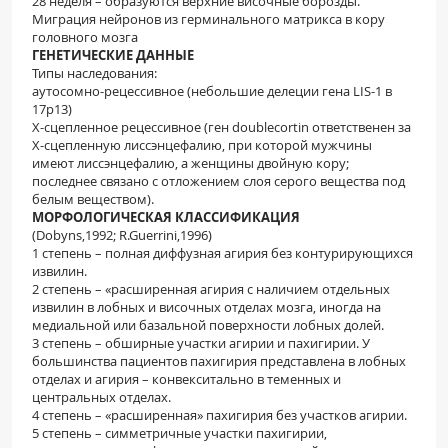
28 неделя – образуются верхние височные борозды.
Миграция нейронов из герминального матрикса в кору
головного мозга
ГЕНЕТИЧЕСКИЕ ДАННЫЕ
Типы наследования:
аутосомно-рецессивное (небольшие делеции гена LIS-1 в
17р13)
Х-сцепленное рецессивное (ген doublecortin ответственен за
Х-сцепленную лиссэнцефалию, при которой мужчины
имеют лиссэнцефалию, а женщины двойную кору;
последнее связано с отложением слоя серого вещества под
белым веществом).
МОРФОЛОГИЧЕСКАЯ КЛАССИФИКАЦИЯ
(Dobyns,1992; R.Guerrini,1996)
1 степень – полная диффузная агирия без контурирующихся
извилин.
2 степень – «расширенная агирия с наличием отдельных
извилин в лобных и височных отделах мозга, иногда на
медиальной или базальной поверхности лобных долей.
3 степень – обширные участки агирии и пахигирии. У
большинства пациентов пахигирия представлена в лобных
отделах и агирия – конвекситально в теменных и
центральных отделах.
4 степень – «расширенная» пахигирия без участков агирии.
5 степень – симметричные участки пахигирии,