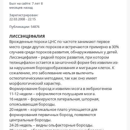
Был на сайте:
7 лет 8
месяцев назад
Зарегистрирован:
22.03.2008 - 22:15
Публикации:
54876
ЛИССЭНЦЕФАЛИЯ
Врожденные пороки ЦНС по частоте занимают первое
место среди других пороков и встречаются примерно в 30%
случаев среди пороков развития, обнаруживаемых у детей.
Лиссэнцефалия – редкий порок развития, при котором
телэнцефалон остается в зачаточной форме без извилин из-
за нарушения бороздообразования и миграции клеток. К
сожалению, это заболевание нельзя вылечить
остеопатическими методами, так как оно имеет
морфологический характер.
Формирование борозд и извилин мозга в эмбриогенеза
11-12 недели – оформляются полушария мозга.
16 неделя – формируются латеральная, шпорная,
опоясывающая борозды.
20 неделя – кортикальное плато уплощается для
формирования первичных борозд, появляются
центральные борозды.
24-26 недель – видны ольфакторные борозды.