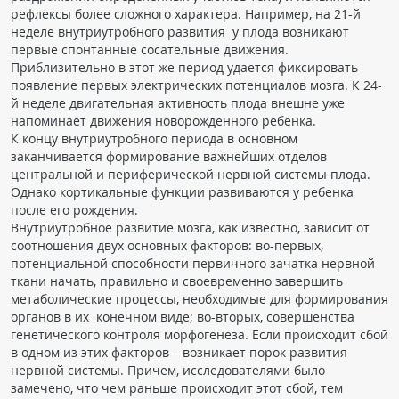
рефлексы более сложного характера. Например, на 21-й
ПАЦИЕНТАМ
неделе внутриутробного развития у плода возникают
первые спонтанные сосательные движения.
Где пройти обследование
Приблизительно в этот же период удается фиксировать
появление первых электрических потенциалов мозга. К 24-
Компьютерная томография (КТ)
й неделе двигательная активность плода внешне уже
Магнитно-резонансная томография (МРТ)
напоминает движения новорожденного ребенка.
К концу внутриутробного периода в основном
Спросить врача
заканчивается формирование важнейших отделов
центральной и периферической нервной системы плода.
ПОМОЩЬ
Однако кортикальные функции развиваются у ребенка
после его рождения.
Внутриутробное развитие мозга, как известно, зависит от
соотношения двух основных факторов: во-первых,
потенциальной способности первичного зачатка нервной
ткани начать, правильно и своевременно завершить
метаболические процессы, необходимые для формирования
органов в их конечном виде; во-вторых, совершенства
генетического контроля морфогенеза. Если происходит сбой
в одном из этих факторов – возникает порок развития
нервной системы. Причем, исследователями было
замечено, что чем раньше происходит этот сбой, тем