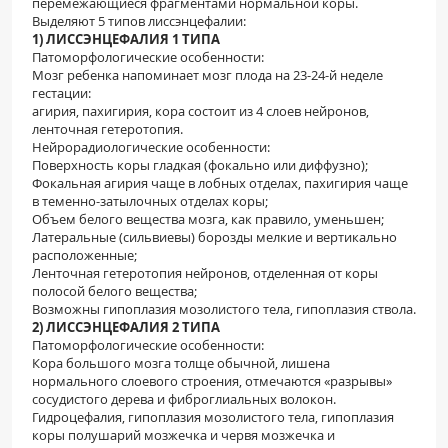
перемежающиеся фрагментами нормальной коры.
Выделяют 5 типов лиссэнцефалии:
1) ЛИССЭНЦЕФАЛИЯ 1 ТИПА
Патоморфологические особенности:
Мозг ребенка напоминает мозг плода на 23-24-й неделе
гестации:
агирия, пахигирия, кора состоит из 4 слоев нейронов,
ленточная гетеротопия.
Нейрорадиологические особенности:
Поверхность коры гладкая (фокально или диффузно);
Фокальная агирия чаще в лобных отделах, пахигирия чаще
в теменно-затылочных отделах коры;
Объем белого вещества мозга, как правило, уменьшен;
Латеральные (сильвиевы) борозды мелкие и вертикально
расположенные;
Ленточная гетеротопия нейронов, отделенная от коры
полосой белого вещества;
Возможны гипоплазия мозолистого тела, гипоплазия ствола.
2) ЛИССЭНЦЕФАЛИЯ 2 ТИПА
Патоморфологические особенности:
Кора большого мозга толще обычной, лишена
нормального слоевого строения, отмечаются «разрывы»
сосудистого дерева и фиброглиальных волокон.
Гидроцефалия, гипоплазия мозолистого тела, гипоплазия
коры полушарий мозжечка и червя мозжечка и