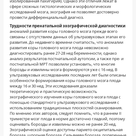
изолированная пахигирия). Однако эти отличия лежат в
сфере сложных гистологических и морфологических
исследований мозга, эхография не позволяет достоверно
провести дифференциальный диагноз.
Трудности пренатапьной эхографической диагностики
аномалий развития коры головного мозга прежде всего
связаны с отсутствием данных об ультразвуковых этапах его
развития. До недавнего времени считапость, что аномалии
развития коры головного мозга плода невозможно
диагностировать ранее 27-28 нед беременности, однако
анализ результатов постнатальной аутопсии, а также пре- и
постнатальной МРТ позволили установить, что многие
борозды и извилины мозга формируются уже с 16 нед. В
ультразвуковых исследованиях последних лет были описаны
особенности формирования коры головного мозга плода
между 16 и 30 нед. Эти исследования доказали
теоретическую и практическую возможность
эхографического изучения коры головного мозга плода с
помощью стандартного ультразвукового исследования с
использованием традиционных плоскостей сканирования.
По мнению этих авторов, следует помнить, что в раннем II
триместре мозг плода в норме достаточно гладкий, поэтому
оценивать борозды и извилины можно не ранее 20 нед.
Эхографической оценке доступны парието-окципитальная
борозда, шпорная борозда, Сильвиева борозда, поперечные