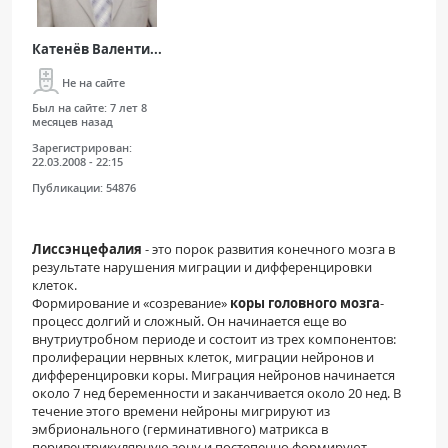
Катенёв Валенти...
Не на сайте
Был на сайте:
7 лет 8
месяцев назад
Зарегистрирован:
22.03.2008 - 22:15
Публикации:
54876
Лиссэнцефалия
- это порок развития конечного мозга в
результате нарушения миграции и дифференцировки
клеток.
Формирование и «созревание»
коры головного мозга
-
процесс долгий и сложный. Он начинается еще во
внутриутробном периоде и состоит из трех компонентов:
пролиферации нервных клеток, миграции нейронов и
дифференцировки коры. Миграция нейронов начинается
около 7 нед беременности и заканчивается около 20 нед. В
течение этого времени нейроны мигрируют из
эмбрионального (герминативного) матрикса в
перивентрикулярную зону и постепенно формируют