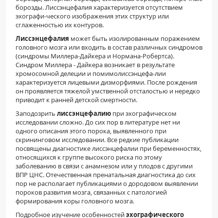
борозды. Лиссэнцефалия характеризуется отсутствием
эхографи-ческого изображения этих структур или
сглаженностью их контуров.
Лиссэнцефалия
может быть изолированным поражением
головного мозга или входить в состав различных синдромов
(синдромы Миллера-Дайкера и Нормана-Робертса).
Синдром Миллера - Дайкера возникает в результате
хромосомной делеции и помимолиссэнцефа-лии
характеризуется лицевыми дизморфиями. После рождения
он проявляется тяжелой умственной отсталостью и нередко
приводит к ранней детской смертности.
Заподозрить
лиссэнцефалию
при эхографическом
исследовании сложно. До сих пор в литературе нет ни
одного описания этого порока, выявленного при
скрининговом исследовании. Все редкие публикации
посвящены диагностике лиссэнцефалии при беременностях,
относящихся к группе высокого риска по этому
заболеванию в связи с анамнезом или у плодов с другими
ВПР ЦНС. Отечественная пренатальная диагностика до сих
пор не располагает публикациями о дородовом выявлении
пороков развития мозга, связанных с патологией
формирования коры головного мозга.
Подробное изучение особенностей
эхографического