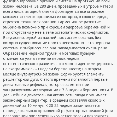
функционирование органов и систем на протяжении всей
Чат RADIOMED
жизни человека. За 280 дней, проведенных в утробе матери
всего лишь из одной клетки формируется все огромное
множество клеток организма из которых, в свою очередь,
ОБРАЗОВАНИЕ
строятся ткани всех органов. Гармоничное развитие
эмбриона возможно при хорошем здоровье беременной и
при отсутствии у нее в теле остеопатических конфликтов.
Интерактивные задания
Безусловно, одной из важнейших систем органов, без
Презентации
которых существование просто невозможно – это нервная
система. В эмбриогенезе она закладывается очень рано.
Публикации
Образование нервной трубки и мозговых пузырей
Видео
отмечается уже в течение первых недель
онтогенетического развития, что можно идентифицировать
Журнал "Лучевая диагностика и терапия"
на эхограммах с 8-9 недели беременности; на втором
месяце внутриутробной жизни формируются элементы
рефлекторной дуги. С этого времени появляются первые
двигательные рефлексы, которые заметны при
ультразвуковом исследовании с 7-8 недели беременности. В
дальнейшем двигательная активность плода принимает
закономерный характер, в среднем составляя около 3-х
движений за 10 минут. К 20-22 неделе заканчивается
период локальных проявлений рефлекторных реакций (при
КНИЖНЫЙ МАГАЗИН
раздражении определенных участков тела) и появляются