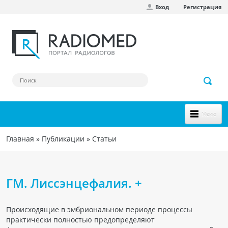
Вход
Регистрация
Перейти к основному содержанию
Меню
НОВОЕ НА САЙТЕ
Главная
»
Публикации
»
Статьи
Вы здесь
СООБЩЕСТВО
Клинические наблюдения
ГМ. Лиссэнцефалия. +
Форум
Происходящие в эмбриональном периоде процессы
Наш сборник ссылок
практически полностью предопределяют