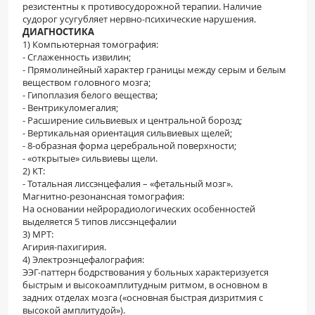
резистентны к противосудорожной терапии. Наличие
судорог усугубляет нервно-психические нарушения.
ДИАГНОСТИКА
1) Компьютерная томография:
- Сглаженность извилин;
- Прямолинейный характер границы между серым и белым
веществом головного мозга;
- Гипоплазия белого вещества;
- Вентрикуломегалия;
- Расширение сильвиевых и центральной борозд;
- Вертикальная ориентация сильвиевых щелей;
- 8-образная форма церебральной поверхности;
- «открытые» сильвиевы щели.
2) КТ:
- Тотальная лиссэнцефалия – «фетальный мозг».
Магнитно-резонансная томография:
На основании нейрорадиологических особенностей
выделяется 5 типов лиссэнцефалии
3) МРТ:
Агирия-пахигирия.
4) Электроэнцефалография:
ЭЭГ-паттерн бодрствования у больных характеризуется
быстрым и высокоамплитудным ритмом, в основном в
задних отделах мозга («основная быстрая дизритмия с
высокой амплитудой»).