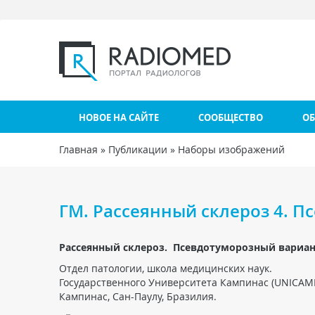
Перейти к основному содержанию
НОВОЕ НА САЙТЕ
СООБЩЕСТВО
ОБ
Главная
»
Публикации
»
Наборы изображений
Вы здесь
ГМ. Рассеянный склероз 4. П
Рассеянный склероз. Псевдотуморозный вариан
Отдел патологии, школа медицинских наук.
Государственного Университета Кампинас (UNICAMP
Кампинас, Сан-Паулу, Бразилия.