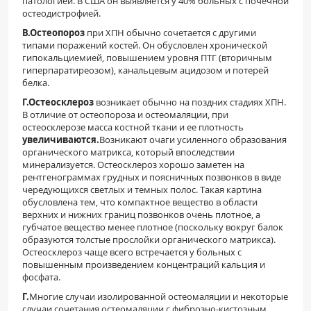
патологией. В США он выявляется у 40% больных с почечной
остеодистрофией.
В.
Остеопороз
при ХПН обычно сочетается с другими
типами поражений костей. Он обусловлен хронической
гипокальциемией, повышением уровня ПТГ (вторичным
гиперпаратиреозом), канальцевым ацидозом и потерей
белка.
Г.
Остеосклероз
возникает обычно на поздних стадиях ХПН.
В отличие от остеопороза и остеомаляции, при
остеосклерозе масса костной ткани и ее плотность
увеличиваются.
Возникают очаги усиленного образования
органического матрикса, который впоследствии
минерализуется. Остеосклероз хорошо заметен на
рентгенограммах грудных и поясничных позвонков в виде
чередующихся светлых и темных полос. Такая картина
обусловлена тем, что компактное вещество в области
верхних и нижних границ позвонков очень плотное, а
губчатое вещество менее плотное (поскольку вокруг балок
образуются толстые прослойки органического матрикса).
Остеосклероз чаще всего встречается у больных с
повышенным произведением концентраций кальция и
фосфата.
Г.
Многие случаи изолированной остеомаляции и некоторые
случаи сочетания остеомаляции с фиброзно-кистозным