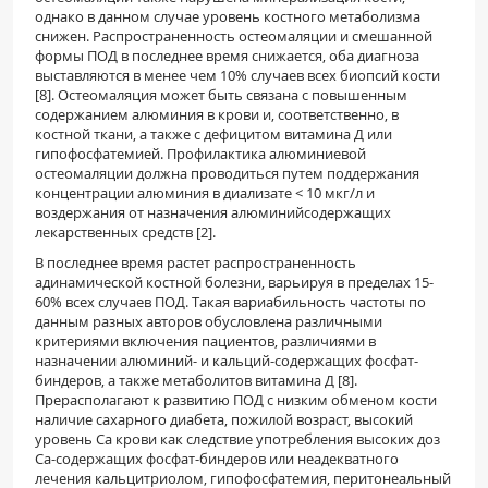
однако в данном случае уровень костного метаболизма
снижен. Распространенность остеомаляции и смешанной
формы ПОД в последнее время снижается, оба диагноза
выставляются в менее чем 10% случаев всех биопсий кости
[8]. Остеомаляция может быть связана с повышенным
содержанием алюминия в крови и, соответственно, в
костной ткани, а также с дефицитом витамина Д или
гипофосфатемией. Профилактика алюминиевой
остеомаляции должна проводиться путем поддержания
концентрации алюминия в диализате < 10 мкг/л и
воздержания от назначения алюминийсодержащих
лекарственных средств [2].
В последнее время растет распространенность
адинамической костной болезни, варьируя в пределах 15-
60% всех случаев ПОД. Такая вариабильность частоты по
данным разных авторов обусловлена различными
критериями включения пациентов, различиями в
назначении алюминий- и кальций-содержащих фосфат-
биндеров, а также метаболитов витамина Д [8].
Прерасполагают к развитию ПОД с низким обменом кости
наличие сахарного диабета, пожилой возраст, высокий
уровень Са крови как следствие употребления высоких доз
Са-содержащих фосфат-биндеров или неадекватного
лечения кальцитриолом, гипофосфатемия, перитонеальный