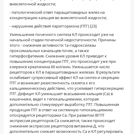
внеклеточной жидкости;
- патологический ответ паращитовидных желез на
концентрацию кальция во внеклеточной жидкости;
- нарушение действия паратгормона (ПТГ) [23]
Уменьшение почечного синтеза КЛ происходит уже на
начальной стадии почечной недостаточности. Причины
этого - снижение активности 1a-гидроксилазы
проксимальных канальцев почек, а также
гиперфосфатемия. Снижение уровня КЛ приводит к
повышению концентрации ПТГ, это происходит уже при
клиренсе креатинина 60 мл/мин. Уменьшается число
рецепторов к КЛ в паращитовидных железах. В результате
ослабевает супрессивный эффект КЛ на синтез и секрецию
ПТГ и возникает резистентность скелета к его
кальциемическому действию, что усиливает гиперсекрецию
ПТГ. Дефицит КЛ уменьшает всасывание кальция (Са) в
кишечнике, ведет к гипокальциемиии, которая
дополнительно стимулирует выработку ПТГ. Повышенная
продукция ПТГ в ответ на системную гипокальциемию
опосредуется рецепторами Са. При развитии ВГПТ
экспрессия рецепторов Са снижается, также происходит
снижение экспрессии рецепторов витамина Д, что
дополнительно снижает возможность Са и КЛ регулировать