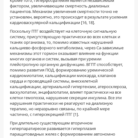
Кроме того, гиперфосфатемия является независимым
фактором, увеличивающим смертность диализных
пациентов. Механизм увеличения смертности точно не
установлен, вероятно, это происходит в результате усиления
кардиоваскулярной кальцификации [16, 18].
Поскольку ПТГ воздействует на клеточную сигнальную
систему, присутствующую практически во всех клетках и
тканях организма, то, помимо известных нарушений
кальциево-фосфорного метаболизма, через Са-зависимые
механизмы этот гормон оказывает влияние на функции
многих органов и систем, вызывая при уремии
плейотропную органную дисфункцию. ВГПТ способствует,
помимо развития ПОД, формированию уремической
кардиомиопатии, кальцификации миокарда, клапанов
сердца и проводящей системы, внескелетной
кальцификации, артериальной гипертензии, атеросклероза,
васкулопатии, энцефалопатии, влияет практически на все
клетки гемопоэза, нарушение секреции инсулина. Все эти
нарушения практически не реагируют на диализную
терапию, но неразрывно связаны, по крайней мере
частично, с гиперсекрецией ПТГ [1].
При длительно существующем вторичном
гиперпаратиреозе развивается гиперплазия
паращитовидных желез с формированием автономно