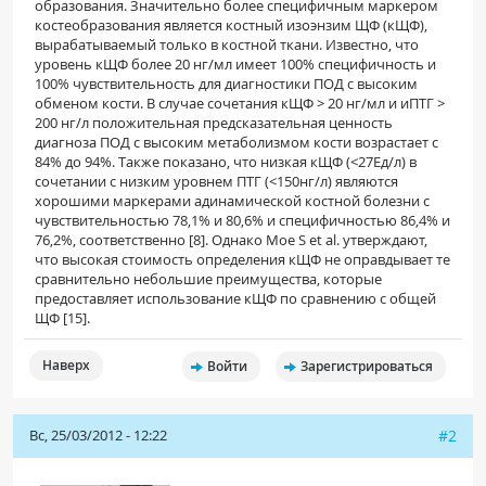
образования. Значительно более специфичным маркером
костеобразования является костный изоэнзим ЩФ (кЩФ),
вырабатываемый только в костной ткани. Известно, что
уровень кЩФ более 20 нг/мл имеет 100% специфичность и
100% чувствительность для диагностики ПОД с высоким
обменом кости. В случае сочетания кЩФ > 20 нг/мл и иПТГ >
200 нг/л положительная предсказательная ценность
диагноза ПОД с высоким метаболизмом кости возрастает с
84% до 94%. Также показано, что низкая кЩФ (<27Ед/л) в
сочетании с низким уровнем ПТГ (<150нг/л) являются
хорошими маркерами адинамической костной болезни с
чувствительностью 78,1% и 80,6% и специфичностью 86,4% и
76,2%, соответственно [8]. Однако Moe S et al. утверждают,
что высокая стоимость определения кЩФ не оправдывает те
сравнительно небольшие преимущества, которые
предоставляет использование кЩФ по сравнению с общей
ЩФ [15].
Наверх
Войти
Зарегистрироваться
Вс, 25/03/2012 - 12:22
#2