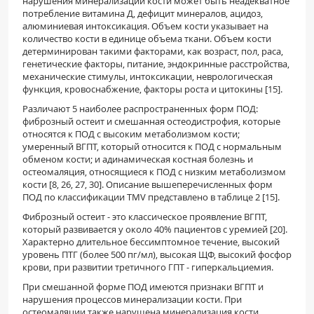
нарушения минерализации кости может быть неадекватное
потребление витамина Д, дефицит минералов, ацидоз,
алюминиевая интоксикация. Объем кости указывает на
количество кости в единице объема ткани. Объем кости
детерминирован такими факторами, как возраст, пол, раса,
генетические факторы, питание, эндокринные расстройства,
механические стимулы, интоксикации, неврологическая
функция, кровоснабжение, факторы роста и цитокины [15].
Различают 5 наиболее распространенных форм ПОД:
фиброзный остеит и смешанная остеодистрофия, которые
относятся к ПОД с высоким метаболизмом кости;
умеренный ВГПТ, который относится к ПОД с нормальным
обменом кости; и адинамическая костная болезнь и
остеомаляция, относящиеся к ПОД с низким метаболизмом
кости [8, 26, 27, 30]. Описание вышеперечисленных форм
ПОД по классификации TMV представлено в таблице 2 [15].
Фиброзный остеит - это классическое проявление ВГПТ,
который развивается у около 40% пациентов с уремией [20].
Характерно длительное бессимптомное течение, высокий
уровень ПТГ (более 500 пг/мл), высокая ЩФ, высокий фосфор
крови, при развитии третичного ГПТ - гиперкальциемия.
При смешанной форме ПОД имеются признаки ВГПТ и
нарушения процессов минерализации кости. При
остеомаляции также нарушена минерализация кости,