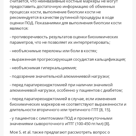
считается, что неинвазивные костные маркеры не могут
предоставить достаточную информацию об обменных
процессах кости, выполнение биопсии кости не
рекомендуется в качестве рутинной процедуры в ходе
оценки ПОД. Показаниями для выполнения биопсии кости
являются:
- противоречивость результатов оценки биохимических
параметров, что не позволяет их интерпретировать;
- необъяснимые переломы или боли в костях;
- выраженная прогрессирующая сосудистая кальцификация;
- необъяснимая гиперкальциемия;
- подозрение значительной алюминиевой нагрузки;
- перед паратиреоидэктомией при наличии значимой
алюминиевой нагрузки, особенно у пациентов с диабетом;
- перед паратиреоидэктомией в случае, если изменения
биохимических маркеров не соответствуют выраженности и
длительности вторичного или третичного ГПТ [8, 15].
- у пациентов с симптомами ПОД и промежуточными
значениями сывороточного иПТГ (100-450 пг/мл) [8].
Moe S. et al. также предлагают рассмотреть вопрос о