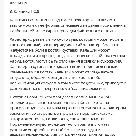
диализ [5].
3. Клиника ПОД
Клиническая картина ПОД имеет некоторые различия в
зависимости от ее формы, описываемые далее проявления в
наибольшей мере характерны для фиброзного остеита.
Характерно развитие кожного зуда, который может носить
как постоянный, так и периодический характер. Больные
жалуются на боли в костях, суставах. Кальций может
откладываться в хряще, тогда эластические свойства сустава
нарушаются. Могут быть отложения в связки и сухожилия.
Характерна «утиная походка» в связи с перечисленными
изменениями в костях. Кальций может откладываться
подкожно, образуя кальцинаты мягких тканей.
Кальцификация сосудов, в том числе подкожных, приводит к
развитию очагов некроза кожи (кальцифилаксия).
В связи с нарушением процессов нервно-мышечной
передачи развивается мышечная слабость, которая
прогрессирует, захватывая верхние конечности. Характерны
изменения со стороны центральной нервной системы:
заторможенность, сонливость, снижение памяти.
Поражение желудочно-кишечного тракта включает
развитие упорной язвенной болезни желудка и
двенадцатиперстной кишки, не поддающейся лечению