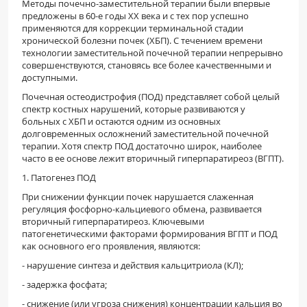
Методы почечно-заместительной терапии были впервые
ПАЦИЕНТАМ
предложены в 60-е годы ХХ века и с тех пор успешно
применяются для коррекции терминальной стадии
хронической болезни почек (ХБП). С течением времени
Где пройти обследование
технологии заместительной почечной терапии непрерывно
совершенствуются, становясь все более качественными и
Компьютерная томография (КТ)
доступными.
Магнитно-резонансная томография (МРТ)
Почечная остеодистрофия (ПОД) представляет собой целый
Спросить врача
спектр костных нарушений, которые развиваются у
больных с ХБП и остаются одним из основных
долговременных осложнений заместительной почечной
ПОМОЩЬ
терапии. Хотя спектр ПОД достаточно широк, наиболее
часто в ее основе лежит вторичный гиперпаратиреоз (ВГПТ).
1. Патогенез ПОД
При снижении функции почек нарушается слаженная
регуляция фосфорно-кальциевого обмена, развивается
вторичный гиперпаратиреоз. Ключевыми
патогенетическими факторами формирования ВГПТ и ПОД
как основного его проявления, являются:
- нарушение синтеза и действия кальцитриола (КЛ);
- задержка фосфата;
- снижение (или угроза снижения) концентрации кальция во