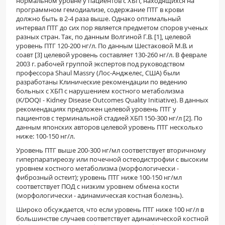
нормальном уровне у пациентов с ХБП, находящихся на
программном гемодиализе, содержание ПТГ в крови
должно быть в 2-4 раза выше. Однако оптимальный
интервал ПТГ до сих пор является предметом споров ученых
разных стран. Так, по данным Волгиной Г.В. [1], целевой
уровень ПТГ 120-200 нг/л. По данным Шестаковой М.В. и
соавт [3] целевой уровень составляет 130-260 нг/л. В феврале
2003 г. рабочей группой экспертов под руководством
профессора Shaul Massry (Лос-Анджелес, США) были
разработаны Клинические рекомендации по ведению
больных с ХБП с нарушением костного метаболизма
(K/DOQI - Kidney Disease Outcomes Quality Initiative). В данных
рекомендациях предложен целевой уровень ПТГ у
пациентов с терминальной стадией ХБП 150-300 нг/л [2]. По
данным японских авторов целевой уровень ПТГ несколько
ниже: 100-150 нг/л.
Уровень ПТГ выше 200-300 нг/мл соответствует вторичному
гиперпаратиреозу или почечной остеодистрофии с высоким
уровнем костного метаболизма (морфологически -
фиброзный остеит); уровень ПТГ ниже 100-150 нг/мл
соответствует ПОД с низким уровнем обмена кости
(морфологически - адинамическая костная болезнь).
Широко обсуждается, что если уровень ПТГ ниже 100 нг/л в
большинстве случаев соответствует адинамической костной