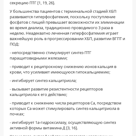
секрецию ПТГ [1, 19, 26].
У большинства пациентов с терминальной стадией ХБП
развивается гиперфосфатемия, поскольку поступление
фосфатов с пищей превышает возможности их элиминации
во время диализа, традиционно проводимого 3 раза в
неделю. Неадекватно леченная гиперфосфатемия играет
важнейшую роль в прогрессировании ХБП, развитии ВГПТ и
ПОД:
- непосредственно стимулирует синтез ПТГ
паращитовидными железами;
- приводит к реципрокному снижению ионов кальция в
крови, что усиливает имеющуюся гипокальциемию;
- ингибирует синтез кальцитриола;
- вызывает развитие резистентности рецепторов
кальцитриола к его действию;
- приводит к снижению числа рецепторов Са, посредством
которых Са может стимулировать синтез кальцитриола в
почках;
- ингибирует 1a-гидроксилазу, осуществляющую синтез
активной формы витамина Д [3, 16].