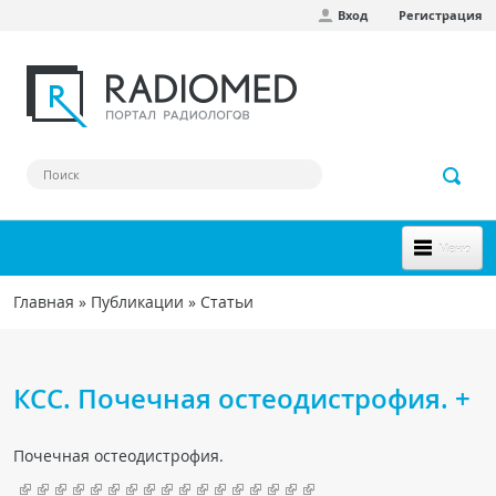
Вход
Регистрация
Перейти к основному содержанию
Меню
НОВОЕ НА САЙТЕ
Главная
»
Публикации
»
Статьи
Вы здесь
СООБЩЕСТВО
Клинические наблюдения
КСС. Почечная остеодистрофия. +
Форум
Почечная остеодистрофия.
Наш сборник ссылок