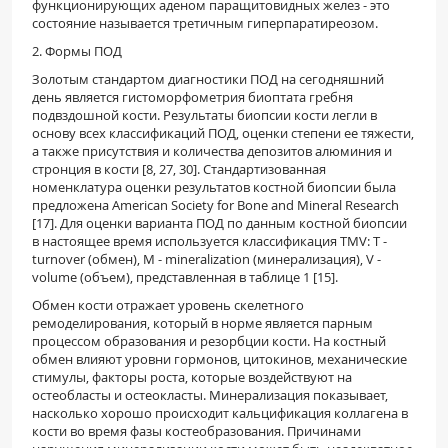
функционирующих аденом паращитовидных желез - это
состояние называется третичным гиперпаратиреозом.
2. Формы ПОД
Золотым стандартом диагностики ПОД на сегодняшний
день является гистоморфометрия биоптата гребня
подвздошной кости. Результаты биопсии кости легли в
основу всех классификаций ПОД, оценки степени ее тяжести,
а также присутствия и количества депозитов алюминия и
стронция в кости [8, 27, 30]. Стандартизованная
номенклатура оценки результатов костной биопсии была
предложена American Society for Bone and Mineral Research
[17]. Для оценки варианта ПОД по данным костной биопсии
в настоящее время используется классификация TMV: T -
turnover (обмен), M - mineralization (минерализация), V -
volume (объем), представленная в таблице 1 [15].
Обмен кости отражает уровень скелетного
ремоделирования, который в норме является парным
процессом образования и резорбции кости. На костный
обмен влияют уровни гормонов, цитокинов, механические
стимулы, факторы роста, которые воздействуют на
остеобласты и остеокласты. Минерализация показывает,
насколько хорошо происходит кальцификация коллагена в
кости во время фазы костеобразования. Причинами