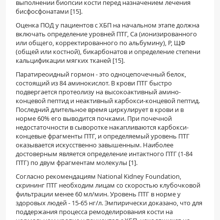
выполнении биопсии кости перед назначением лечения
бисфосфонатами [15].
Оценка ПОД у пациентов с ХБП на начальном этапе должна
включать определение уровней ПТГ, Са (ионизированного
или общего, корректированного по альбумину), Р, ЩФ
(общей или костной), бикарбонатов и определение степени
кальцификации мягких тканей [15].
Паратиреоидный гормон - это одноцепочечный белок,
состоящий из 84 аминокислот. В крови ПТГ быстро
подвергается протеолизу на высокоактивный амино-
концевой пептид и неактивный карбокси-концевой пептид.
Последний длительное время циркулирует в крови и в
норме 60% его выводится почками. При почечной
недостаточности в сыворотке накапливаются карбокси-
концевые фрагменты ПТГ, и определяемый уровень ПТГ
оказывается искусственно завышенным. Наиболее
достоверным является определение интактного ПТГ (1-84
ПТГ) по двум фрагментам молекулы [1].
Согласно рекомендациям National Kidney Foundation,
скрининг ПТГ необходим лицам со скоростью клубочковой
фильтрации менее 60 мл/мин. Уровень ПТГ в норме у
здоровых людей - 15-65 нг/л. Эмпирически доказано, что для
поддержания процесса ремоделирования кости на