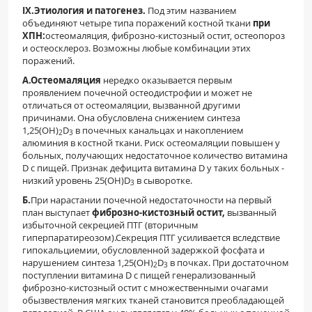
IX.
Этиология и патогенез.
Под этим названием
объединяют четыре типа поражений костной ткани
при
ХПН:
остеомаляция, фиброзно-кистозный остит, остеопороз
и остеосклероз. Возможны любые комбинации этих
поражений.
А.
Остеомаляция
нередко оказывается первым
проявлением почечной остеодистрофии и может не
отличаться от остеомаляции, вызванной другими
причинами. Она обусловлена снижением синтеза
1,25(OH)
D
в почечных канальцах и накоплением
2
3
алюминия в костной ткани. Риск остеомаляции повышен у
больных, получающих недостаточное количество витамина
D с пищей. Признак дефицита витамина D у таких больных -
низкий уровень 25(OH)D
в сыворотке.
3
Б.
При нарастании почечной недостаточности на первый
план выступает
фиброзно-кистозный остит,
вызванный
избыточной секрецией ПТГ (вторичным
гиперпаратиреозом).Секреция ПТГ усиливается вследствие
гипокальциемии, обусловленной задержкой фосфата и
нарушением синтеза 1,25(OH)
D
в почках. При достаточном
2
3
поступлении витамина D с пищей генерализованный
фиброзно-кистозный остит с множественными очагами
обызвествления мягких тканей становится преобладающей