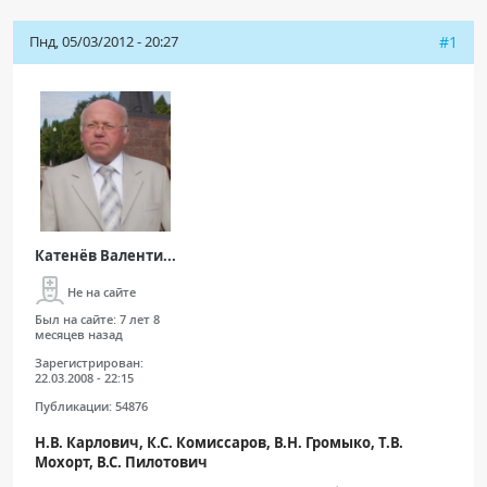
Чат RADIOMED
Пнд, 05/03/2012 - 20:27
#1
ОБРАЗОВАНИЕ
Интерактивные задания
Презентации
Публикации
Видео
Катенёв Валенти...
Журнал "Лучевая диагностика и терапия"
Не на сайте
Был на сайте:
7 лет 8
месяцев назад
Зарегистрирован:
22.03.2008 - 22:15
Публикации:
54876
Н.В. Карлович, К.С. Комиссаров, В.Н. Громыко,
Т.В.
Мохорт, В.С. Пилотович
КНИЖНЫЙ МАГАЗИН