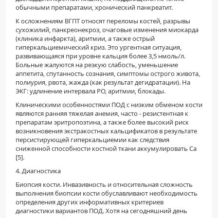
обычными препаратами, хронический панкреатит.
К осложнениям ВГПТ относят переломы костей, разрывы
сухожилий, панкреонекроз, очаговые изменения миокарда
(клиника инфаркта), аритмии, а также острый
гиперкальциемический криз. Это ургентная ситуация,
развивающаяся при уровне кальция более 3,5 нмоль/л.
Больные жалуются на резкую слабость, уменьшение
аппетита, спутанность сознания, симптомы острого живота,
полиурия, рвота, жажда (как результат дегидратации). На
ЭКГ: удлинение интервала РО, аритмии, блокады.
Клиническими особенностями ПОД с низким обменом кости
являются ранняя тяжелая анемия, часто - резистентная к
препаратам эритропоэтина, а также более высокий риск
возникновения экстракостных кальцификатов в результате
персистирующей гиперкальциемии как следствия
сниженной способности костной ткани аккумулировать Са
[5].
4. Диагностика
Биопсия кости. Инвазивность и относительная сложность
выполнения биопсии кости обуславливают необходимость
определения других информативных критериев
диагностики вариантов ПОД. Хотя на сегодняшний день