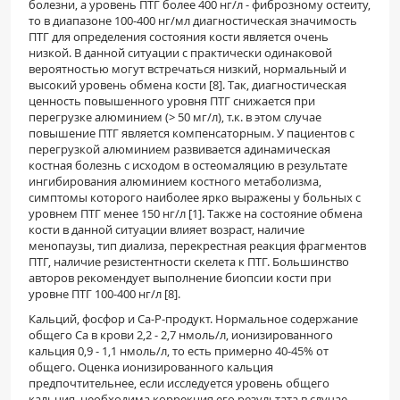
болезни, а уровень ПТГ более 400 нг/л - фиброзному остеиту,
то в диапазоне 100-400 нг/мл диагностическая значимость
ПТГ для определения состояния кости является очень
низкой. В данной ситуации с практически одинаковой
вероятностью могут встречаться низкий, нормальный и
высокий уровень обмена кости [8]. Так, диагностическая
ценность повышенного уровня ПТГ снижается при
перегрузке алюминием (> 50 мг/л), т.к. в этом случае
повышение ПТГ является компенсаторным. У пациентов с
перегрузкой алюминием развивается адинамическая
костная болезнь с исходом в остеомаляцию в результате
ингибирования алюминием костного метаболизма,
симптомы которого наиболее ярко выражены у больных с
уровнем ПТГ менее 150 нг/л [1]. Также на состояние обмена
кости в данной ситуации влияет возраст, наличие
менопаузы, тип диализа, перекрестная реакция фрагментов
ПТГ, наличие резистентности скелета к ПТГ. Большинство
авторов рекомендует выполнение биопсии кости при
уровне ПТГ 100-400 нг/л [8].
Кальций, фосфор и Са-Р-продукт. Нормальное содержание
общего Са в крови 2,2 - 2,7 нмоль/л, ионизированного
кальция 0,9 - 1,1 нмоль/л, то есть примерно 40-45% от
общего. Оценка ионизированного кальция
предпочтительнее, если исследуется уровень общего
кальция, необходима коррекция его результата в случае