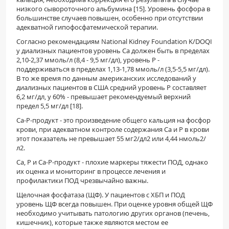
низкого сывороточного альбумина [15]. Уровень фосфора в
большинстве случаев повышен, особенно при отсутствии
адекватной гипофосфатемической терапии.
Согласно рекомендациям National Kidney Foundation K/DOQI
у диализных пациентов уровень Са должен быть в пределах
2,10-2,37 ммоль/л (8,4 - 9,5 мг/дл), уровень Р -
поддерживаться в пределах 1,13-1,78 ммоль/л (3,5-5,5 мг/дл).
В то же время по данным американских исследований у
диализных пациентов в США средний уровень Р составляет
6,2 мг/дл, у 60% - превышает рекомендуемый верхний
предел 5,5 мг/дл [18].
Са-Р-продукт - это произведение общего кальция на фосфор
крови, при адекватном контроле содержания Са и Р в крови
этот показатель не превышает 55 мг2/дл2 или 4,44 нмоль2/
л2.
Са, Р и Са-Р-продукт - плохие маркеры тяжести ПОД, однако
их оценка и мониторинг в процессе лечения и
профилактики ПОД чрезвычайно важны.
Щелочная фосфатаза (ЩФ). У пациентов с ХБП и ПОД
уровень ЩФ всегда повышен. При оценке уровня общей ЩФ
необходимо учитывать патологию других органов (печень,
кишечник), которые также являются местом ее