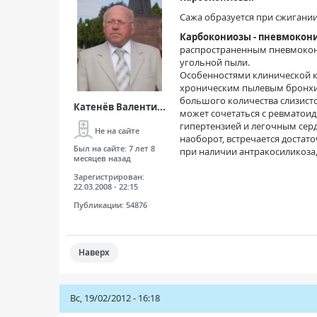
Сажа образуется при сжигании
Карбокониозы - пневмокон
распространенным пневмокони
угольной пыли.
Особенностями клинической к
хроническим пылевым бронхит
большого количества слизист
Катенёв Валенти...
может сочетаться с ревматоид
гипертензией и легочным серд
Не на сайте
наоборот, встречается достат
Был на сайте:
7 лет 8
при наличии антракосиликоза
месяцев назад
Зарегистрирован:
22.03.2008 - 22:15
Публикации:
54876
Наверх
Вс, 19/02/2012 - 16:18