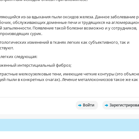
вляющийся из-за вдыхания пыли оксидов железа. Данное заболевание 
рабочих, обслуживающих доменные печи и трудящихся на агломерацио
й запыленности. Появление такой болезни возможно и у сотрудников,
 производящих сурик.
ологических изменений в тканях легких как субъективного, так и
ствуют.
 легких следующая:
раженный интерстициальный фиброз;
трастные мелкоузелковые тени, имеющие четкие контуры (это объясн
й пыли в конкретных очагах).
Лечение
металлокониозов такое же как
Войти
Зарегистрирова