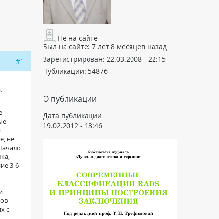
Не на сайте
Был на сайте:
7 лет 8 месяцев назад
Зарегистрирован:
22.03.2008 - 22:15
#1
Публикации:
54876
.
О публикации
е
Дата публикации
ые
19.02.2012 - 13:46
н
е, не
 Начало
ка,
ие 3-6
и
вов
х с