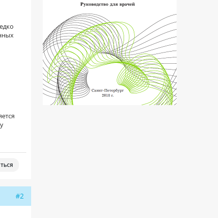
редко
нных
яется
 у
ться
#2