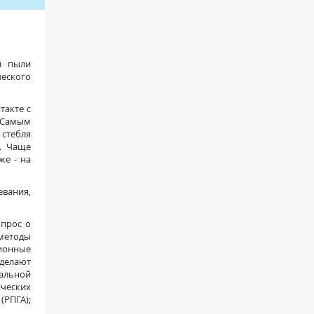
й пыли
еского
такте с
 Самым
стебля
. Чаще
же - на
евания,
опрос о
методы
ионные
делают
альной
ческих
(РПГА);