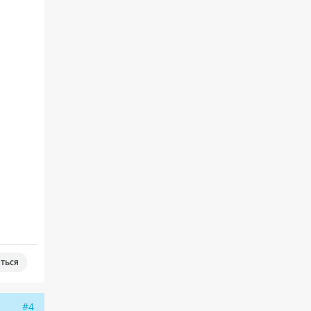
ться
#4