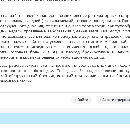
евания (1-я стадия) характерно возникновение респираторных расстр
после выходных дней (так называемый, синдром понедельника). При
затрудненного дыхания, стеснение и дискомфорт в груди, приступоо
 дни недели проявление заболевания уменьшается или могут пол
, но возможно возникновение приступов в другие дни трудовой нед
 выполняемых работ, что условно называют симптомом большой п
ам нередко присоединяются астенические (слабость, головная
тита, головная боль и т. д.). В период бронхоспазма в легких
ие хрипы, в крови - определятся небольшой лейкоцитоз.
расстройства сохраняются на протяжении всех остальных дней недели
свободные от работы дни. Последняя, 3-я стадия болезни по су
ский обструктивный бронхит, который или наслаивается на биссин
 эмфизема легких.
Войти
Зарегистрирова