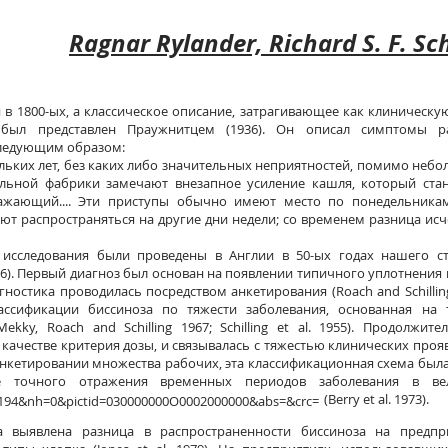
Ragnar Rylander, Richard S. F. Sch
в 1800-ых, а классическое описание, затрагивающее как клиническую
 был представлен Праужнитцем (1936). Он описал симптомы р
ледующим образом:
ольких лет, без каких либо значительных неприятностей, помимо неб
льной фабрики замечают внезапное усиление кашля, который стан
жающий.... Эти приступы обычно имеют место по понедельникам 
т распространяться на другие дни недели; со временем разница исч
исследования были проведены в Англии в 50-ых годах нашего ст
ing 1956). Первый диагноз был основан на появлении типичного уплотнения 
ностика проводилась посредством анкетирования (Roach and Schilling
ассификации биссиноза по тяжести заболевания, основанная на 
kky, Roach and Schilling 1967; Schilling et al. 1955). Продолжите
 качестве критерия дозы, и связывалась с тяжестью клинических проя
нкетировании множества рабочих, эта классификационная схема был
е точного отражения временных периодов заболевания в ве
(Berry et al. 1973).
 выявлена разница в распространенности биссиноза на предпри