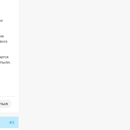
ии
ие
акоз
ается
 пыли.
ться
#3