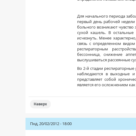
Для начального периода забол
первый день рабочей недели 
больного возникают чувство 
сухой кашель. В остальные
исчезнуть. Менее характерно
связь с определенном видом
респираторным расстройств
бессонница, снижение аппе
выслушиваться рассеянные сух
Во 2-й стадии респираторные 
наблюдаются в выходные и 
представляет собой хрониче
является его осложнением как
Наверх
Пнд, 20/02/2012 - 18:00