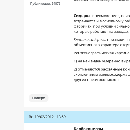
Публикации:
54876
Сидероз
- пневмокониоз, поя
встречается и в основном у 
фабриках, при условии сильно
которые работают на заводах,
Клиника сидероза:
признаки пат
объективного характера отсут
Рентгенографическая картина
1) на ней виден умеренно вы
2) отмечаются рассеянные кон
скоплениями железосодержаще
других пневмокониозов.
Наверх
Вс, 19/02/2012 - 13:59
Карбокониозы.