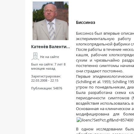
Биссиноз
Биссиноз был впервые описан 
экспериментальную работу
хлопкопрядильной фабрики с
Катенёв Валенти...
После работы в течение неск
кашля, рабочие хлопкопряди
Не на сайте
сухим и чрезвычайно раздра
Был на сайте:
7 лет 8
постепенно симптомы начинаю
месяцев назад
они страдают постоянно.
Первые эпидемиологические 
Зарегистрирован:
22.03.2008 - 22:15
(Schilling et al. 1955; Schill
утром по понедельникам, диаг
Публикации:
54876
Была разработана схема кл
периодичности симптомов (Me
воздействия использовалась в
Основанная на клиническом а
модифицирована для боле
В одном исследовании была