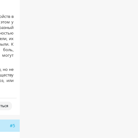
ойств в
 этом у
бразный
ностью
ели, их
ыли. К
 боль,
 могут
, но не
ществу
оз, или
ться
#5