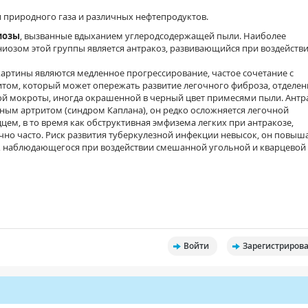
 природного газа и различных нефтепродуктов.
иозы
, вызванные вдыханием углеродсодержащей пыли. Наиболее
озом этой группы является антракоз, развивающийся при воздейств
артины являются медленное прогрессирование, частое сочетание с
ом, который может опережать развитие легочного фиброза, отделен
ой мокроты, иногда окрашенной в черный цвет примесями пыли. Антр
ным артритом (синдром Каплана), он редко осложняется легочной
цем, в то время как обструктивная эмфизема легких при антракозе,
очно часто. Риск развития туберкулезной инфекции невысок, он повыш
, наблюдающегося при воздействии смешанной угольной и кварцевой
Войти
Зарегистрирова