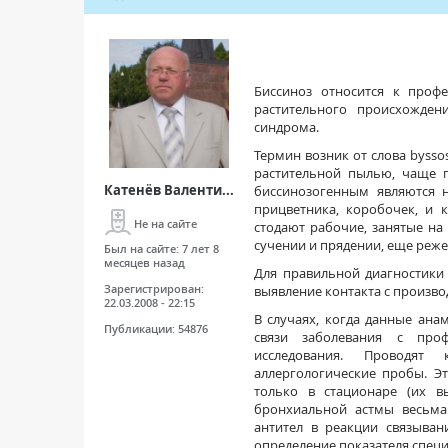
Биссиноз относится к проф
растительного происхожден
синдрома.
Термин возник от слова byssos
растительной пылью, чаще п
Катенёв Валенти...
биссинозогенным являются н
прицветника, коробочек, и 
Не на сайте
стодают рабочие, занятые на 
сучении и прядении, еще реже 
Был на сайте:
7 лет 8
месяцев назад
Для правильной диагностики
Зарегистрирован:
выявление контакта с произв
22.03.2008 - 22:15
В случаях, когда данные ана
Публикации:
54876
связи заболевания с проф
исследования. Проводят
аллергологические пробы. Э
только в стационаре (их в
бронхиальной астмы весьма
антител в реакции связыван
определение показателя спец