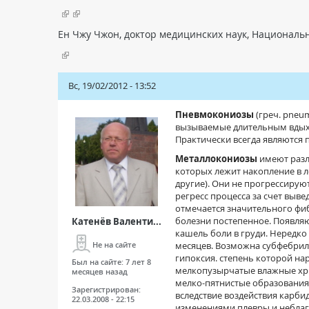
Ен Чжу Чжон, доктор медицинских наук, Национальн
Вс, 19/02/2012 - 13:52
Пневмокониозы
(греч. pneu
вызываемые длительным вдых
Практически всегда являются
Металлокониозы
имеют разл
которых лежит накопление в л
другие). Они не прогрессирую
регресс процесса за счет выве
отмечается значительного фиб
болезни постепенное. Появля
Катенёв Валенти...
кашель боли в груди. Нередко
месяцев. Возможна субфебриль
Не на сайте
гипоксия. степень которой на
Был на сайте:
7 лет 8
мелкопузырчатые влажные хр
месяцев назад
мелко-пятнистые образования.
Зарегистрирован:
вследствие воздействия карби
22.03.2008 - 22:15
изменениями плевры и небла