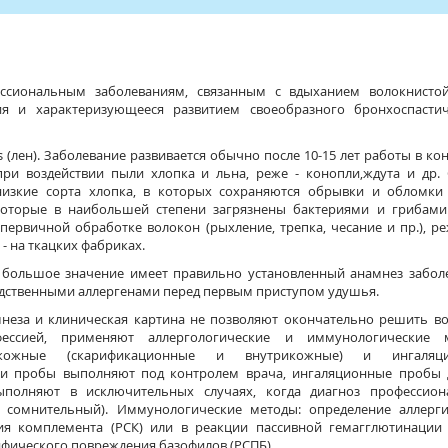
ессиональным заболеваниям, связанным с вдыханием волокнисто
ия и характеризующееся развитием своеобразного бронхоспастич
 (лен). Заболевание развивается обычно после 10-15 лет работы в кон
ри воздействии пыли хлопка и льна, реже - конопли,ждута и др.
изкие сорта хлопка, в которых сохраняются обрывки и обломки 
которые в наибольшей степени загрязнены бактериями и грибами
первичной обработке волокон (рыхление, трепка, чесание и пр.), ре
- на ткацких фабриках.
 большое значение имеет правильно установленный анамнез забол
одственными аллергенами перед первым приступом удушья.
мнеза и клиническая картина не позволяют окончательно решить в
ессией, применяют аллергологические и иммунологические 
 кожные (скарификационные и внутрикожные) и ингаляц
ти пробы выполняют под контролем врача, ингаляционные пробы 
ыполняют в исключительных случаях, когда диагноз профессион
 сомнительный). Иммунологические методы: определение аллерги
ия комплемента (РСК) или в реакции пассивной гемагглютинации 
ифического повреждения базофилов (РСПБ).