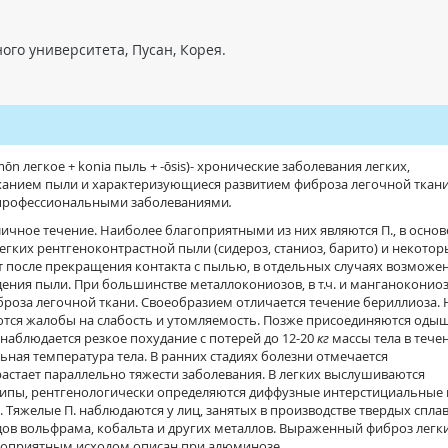
ого университета, Пусан, Корея.
m
ō
n легкое + konia пыль + -
ō
sis)- хронические заболевания легких,
анием пыли и характеризующиеся развитием фиброза легочной ткани
 профессиональными заболеваниями
.
ичное течение. Наиболее благоприятными из них являются П., в основ
егких рентгеноконтрастной пыли (сидероз, станиоз, барито) и некотор
т после прекращения контакта с пылью, в отдельных случаях возможе
дения пыли. При большинстве металлокониозов, в т.ч. и манганокониоз
роза легочной ткани. Своеобразием отличается течение бериллиоза.
ются жалобы на слабость и утомляемость. Позже присоединяются одыш
 наблюдается резкое похудание с потерей до 12-20
кг
массы тела в течен
ная температура тела. В ранних стадиях болезни отмечается
растает параллельно тяжести заболевания. В легких выслушиваются
ипы, рентгенологически определяются диффузные интерстициальные 
 Тяжелые П. наблюдаются у лиц, занятых в производстве твердых спла
дов вольфрама, кобальта и других металлов. Выраженный фиброз легки
гоприятным исходом описан при алюминозе.