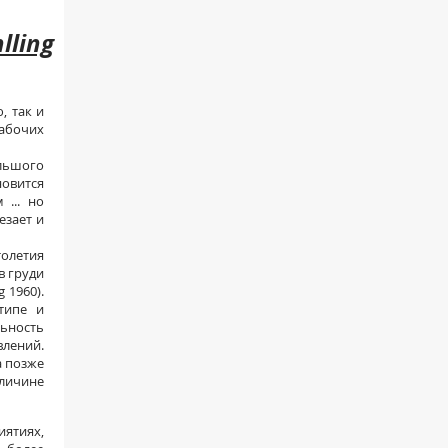
lling
, так и
абочих
ольшого
овится
... но
езает и
олетия
в груди
 1960).
типе и
льность
влений.
а позже
личине
ятиях,